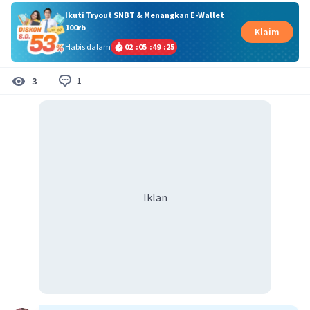
Ikuti Tryout SNBT & Menangkan E-Wallet
100rb
Klaim
Habis dalam
02
:
05
:
49
:
24
1
3
Iklan