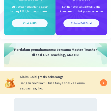
Yuk, cobain chat dan belajar
Latihan soal sesuai topik yang
bareng AiRIS, teman pintarmu!
kamu mau untuk persiapan ujian
Chat AiRIS
Cobain Drill Soal
Iklan
Perdalam pemahamanmu bersama Master Teacher
di sesi Live Teaching, GRATIS!
Klaim Gold gratis sekarang!
Dengan Gold kamu bisa tanya soal ke Forum
sepuasnya, lho.