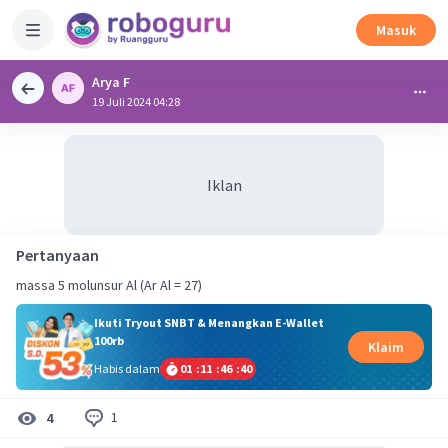
Masuk
Arya F
19 Juli 2024 04:28
Iklan
Pertanyaan
massa 5 molunsur Al (Ar Al = 27)
Ikuti Tryout SNBT & Menangkan E-Wallet
100rb
Klaim
Habis dalam
01
:
11
:
46
:
40
1
4