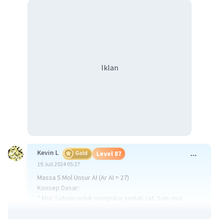
Iklan
Kevin L
Gold
Level 87
19 Juli 2024 05:27
Massa 5 Mol Unsur AI (Ar AI = 27)
Konsep Dasar:
* Mol: Satuan untuk mengukur jumlah zat. Satu mol
setara dengan 6,022 x 10^23 partikel zat (atom, molekul,
ion).