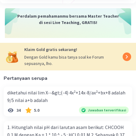
* Al banyak digunakan dalam berbagai aplikasi, seperti
konstruksi, transportasi, dan pengemasan.
Perdalam pemahamanmu bersama Master Teacher
Semoga penjelasan ini bermanfaat!
di sesi Live Teaching, GRATIS!
·
0.0
(
0
)
Balas
Beri Rating
Klaim Gold gratis sekarang!
Dengan Gold kamu bisa tanya soal ke Forum
sepuasnya, lho.
Pertanyaan serupa
Iklan
diketahui nilai lim X--&gt;(-4) 4x²+14x-8/ax²+bx+8 adalah
9/5 nilai a+b adalah
34
5.0
Jawaban terverifikasi
1. Hitunglah nilai pH dari larutan asam berikut: CHCOOH
0,1 M dengan Ka = 1 * 10 ^ - 5 : HCI 0,01 M 2. Sebanyak 0,37