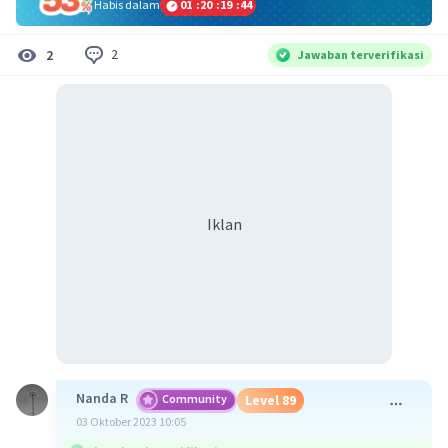
Habis dalam
01
:
20
:
19
:
44
2
2
Jawaban terverifikasi
Iklan
Nanda R
Community
Level 89
03 Oktober 2023 10:05