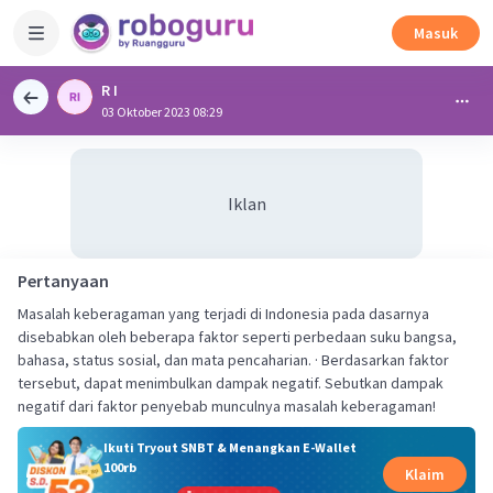
Masuk
R I
03 Oktober 2023 08:29
Iklan
Pertanyaan
Masalah keberagaman yang terjadi di Indonesia pada dasarnya
disebabkan oleh beberapa faktor seperti perbedaan suku bangsa,
bahasa, status sosial, dan mata pencaharian. · Berdasarkan faktor
tersebut, dapat menimbulkan dampak negatif. Sebutkan dampak
negatif dari faktor penyebab munculnya masalah keberagaman!
Ikuti Tryout SNBT & Menangkan E-Wallet
100rb
Klaim