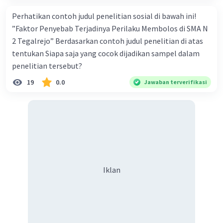
menimbulkan kecemburuan sosial antar kelompok
masyarakat. Hal ini dapat terjadi jika salah satu
Perhatikan contoh judul penelitian sosial di bawah ini!
kelompok masyarakat merasa lebih diuntungkan
”Faktor Penyebab Terjadinya Perilaku Membolos di SMA N
daripada kelompok lain. Kecemburuan sosial dapat
2 Tegalrejo” Berdasarkan contoh judul penelitian di atas
menimbulkan konflik dan pertentangan antar kelompok
masyarakat.
tentukan Siapa saja yang cocok dijadikan sampel dalam
Perubahan nilai-nilai budaya. Globalisasi telah membawa
penelitian tersebut?
pengaruh besar terhadap perubahan nilai-nilai budaya di
19
0.0
Jawaban terverifikasi
Indonesia. Pengaruh globalisasi ini dapat mengancam
kelestarian budaya lokal.
·
0.0
(
0
)
Balas
Beri Rating
Iklan