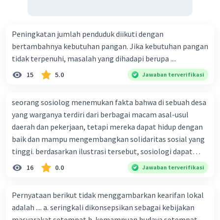
Peningkatan jumlah penduduk diikuti dengan
bertambahnya kebutuhan pangan. Jika kebutuhan pangan
tidak terpenuhi, masalah yang dihadapi berupa ....
15
5.0
Jawaban terverifikasi
seorang sosiolog menemukan fakta bahwa di sebuah desa
yang warganya terdiri dari berbagai macam asal-usul
daerah dan pekerjaan, tetapi mereka dapat hidup dengan
baik dan mampu mengembangkan solidaritas sosial yang
tinggi. berdasarkan ilustrasi tersebut, sosiologi dapat
berfungsi sebagai ilmu yang ....
16
0.0
Jawaban terverifikasi
Pernyataan berikut tidak menggambarkan kearifan lokal
adalah .... a. seringkali dikonsepsikan sebagai kebijakan
masyarakat setempat b. kemampuan budaya setempat