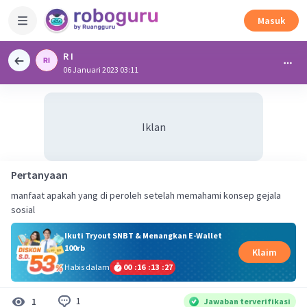
Masuk
R I
06 Januari 2023 03:11
Iklan
Pertanyaan
manfaat apakah yang di peroleh setelah memahami konsep gejala
sosial
Ikuti Tryout SNBT & Menangkan E-Wallet
100rb
Klaim
Habis dalam
00
:
16
:
13
:
26
1
1
Jawaban terverifikasi