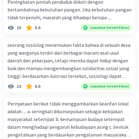
Peningkatan jumlah penduduk diikuti dengan
bertambahnya kebutuhan pangan. Jika kebutuhan pangan
tidak terpenuhi, masalah yang dihadapi berupa ....
15
5.0
Jawaban terverifikasi
seorang sosiolog menemukan fakta bahwa di sebuah desa
yang warganya terdiri dari berbagai macam asal-usul
daerah dan pekerjaan, tetapi mereka dapat hidup dengan
baik dan mampu mengembangkan solidaritas sosial yang
tinggi. berdasarkan ilustrasi tersebut, sosiologi dapat
berfungsi sebagai ilmu yang ....
13
0.0
Jawaban terverifikasi
Pernyataan berikut tidak menggambarkan kearifan lokal
adalah .... a. seringkali dikonsepsikan sebagai kebijakan
masyarakat setempat b. kemampuan budaya setempat
dalam menghadapi pengaruh kebudayaan asing c. bentuk
pengetahuan yang berdasarkan pengalaman masyarakat