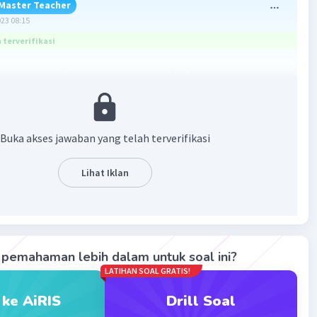
Master Teacher
023 08:15
terverifikasi
ang benar adalah pernyataan tersebut benar.
an:
Buka akses jawaban yang telah terverifikasi
patan dinaikkan dua kali, maka waktu yang ditempuh
g setengahnya merupakan pernyataan yang benar karena
Lihat Iklan
 akan bertambah bila waktunya dikurangi.
nyataan tersebut benar.
pemahaman lebih dalam untuk soal ini?
·
0.0
(
0
)
Balas
ating
LATIHAN SOAL GRATIS!
 ke AiRIS
Drill Soal