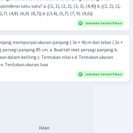
3), (3, 4). (4,5)} c. {(2,7). (4,8). (6,9). (8,7)} d. {(3.4), (5,7). (7, 9). (9,6)}
Jawaban terverifikasi
njang mempunyai ukuran panjang ( 3x + 4)cm dan lebar ( 2x +
ing persegi panjang 85 cm. a. Buatlah sket persegi panjang b.
n dalam keliling c. Tentukan nilai x d. Tentukan ukuran
 e. Tentukan ukuran luas
Jawaban terverifikasi
Iklan