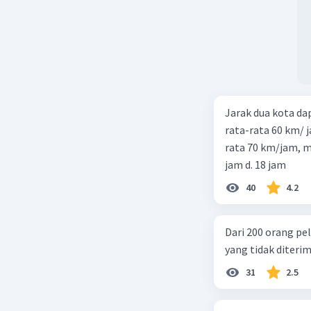
Jarak dua kota d
rata-rata 60 km/ 
rata 70 km/jam, maka waktu
jam d. 18 jam
40
4.2
Dari 200 orang pe
yang tidak diterima
31
2.5