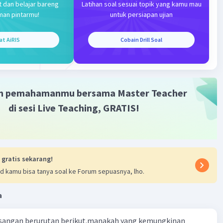
t dan belajar bareng
Latihan soal sesuai topik yang kamu mau
man pintarmu!
untuk persiapan ujian
at AiRIS
Cobain Drill Soal
Iklan
m pemahamanmu bersama Master Teacher
di sesi Live Teaching, GRATIS!
 gratis sekarang!
d kamu bisa tanya soal ke Forum sepuasnya, lho.
a
sangan berurutan berikut.manakah yang kemungkinan