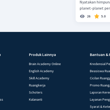
Nyatakan himpuna
planet-planet pen
26
5.0
u
Produk Lainnya
Bantuan & 
Brain Academy Online
Kredensial P
English Academy
Beasiswa Ru
Skill Academy
Cicilan Ruang
Ruangkerja
Promo Ruang
Schoters
Laporan Kere
ess
Kalananti
Layanan Pen
Syarat & Ket