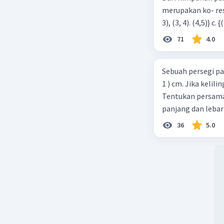
merupakan ko- respondensi satu-satu? a. {(1, 1), (2, 2), (3, 3), (4,4)} b. {(1, 2), (2,
71
4.0
Sebuah persegi pa
1 ) cm. Jika kelil
Tentukan persamaa
panjang dan lebar
36
5.0