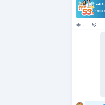
Ikuti T
Habis d
1
1