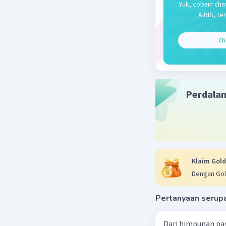
Yuk, cobain cha
AiRIS, te
Ch
Perdala
Klaim Gold
Dengan Gol
Pertanyaan serup
Dari himpunan pa