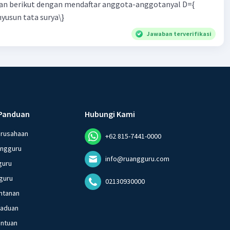
n berikut dengan mendaftar anggota-anggotanyal D={
yusun tata surya\}
Jawaban terverifikasi
Panduan
Hubungi Kami
erusahaan
+62 815-7441-0000
angguru
info@ruangguru.com
guru
guru
02130930000
ntanan
gaduan
entuan