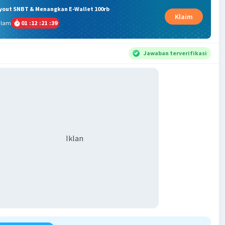
ryout SNBT & Menangkan E-Wallet 100rb
Klaim
alam
01
:
12
:
21
:
38
Jawaban terverifikasi
Iklan