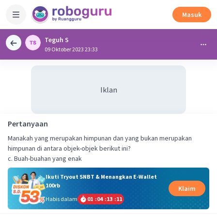
Masuk
Teguh S
09 Oktober 2023 23:33
Iklan
Pertanyaan
Manakah yang merupakan himpunan dan yang bukan merupakan
himpunan di antara objek-objek berikut ini?
c. Buah-buahan yang enak
Ikuti Tryout SNBT & Menangkan E-Wallet
100rb
Klaim
Habis dalam
01
:
04
:
13
:
11