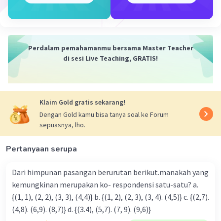
Iklan
Perdalam pemahamanmu bersama Master Teacher
di sesi Live Teaching, GRATIS!
Klaim Gold gratis sekarang!
Dengan Gold kamu bisa tanya soal ke Forum
sepuasnya, lho.
Pertanyaan serupa
Dari himpunan pasangan berurutan berikut.manakah yang
kemungkinan merupakan ko- respondensi satu-satu? a.
{(1, 1), (2, 2), (3, 3), (4,4)} b. {(1, 2), (2, 3), (3, 4). (4,5)} c. {(2,7).
(4,8). (6,9). (8,7)} d. {(3.4), (5,7). (7, 9). (9,6)}