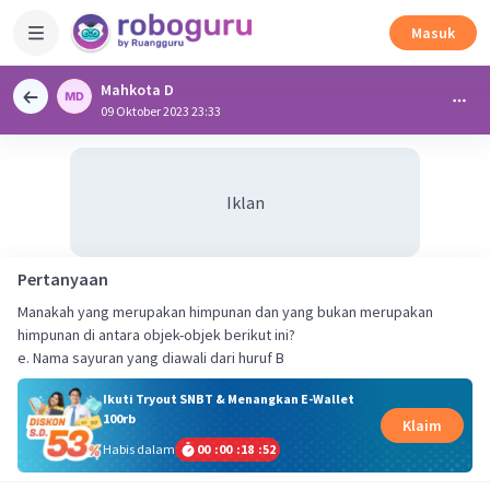
Masuk
Mahkota D
09 Oktober 2023 23:33
Iklan
Pertanyaan
Manakah yang merupakan himpunan dan yang bukan merupakan
himpunan di antara objek-objek berikut ini?
e. Nama sayuran yang diawali dari huruf B
Ikuti Tryout SNBT & Menangkan E-Wallet
100rb
Klaim
Habis dalam
00
:
00
:
18
:
51