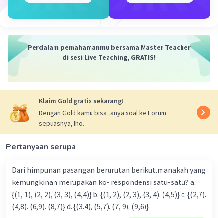
huruf B dan tergolong himpunan tak terhingga.
Dengan demikian, nama sayuran yang diawali
dari huruf B termasuk dalam himpunan.
Perdalam pemahamanmu bersama Master Teacher
di sesi Live Teaching, GRATIS!
·
0.0
(
0
)
Balas
Beri Rating
Klaim Gold gratis sekarang!
Dengan Gold kamu bisa tanya soal ke Forum
sepuasnya, lho.
Iklan
Pertanyaan serupa
Dari himpunan pasangan berurutan berikut.manakah yang
kemungkinan merupakan ko- respondensi satu-satu? a.
{(1, 1), (2, 2), (3, 3), (4,4)} b. {(1, 2), (2, 3), (3, 4). (4,5)} c. {(2,7).
(4,8). (6,9). (8,7)} d. {(3.4), (5,7). (7, 9). (9,6)}