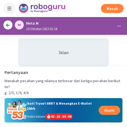
Masuk
Meta M
10 Oktober 2023 02:18
Iklan
Pertanyaan
Manakah pecahan yang nilainya terbesar dari ketiga pecahan berikut
ini?
g. 2/5, 1/9, 4/6
Ikuti Tryout SNBT & Menangkan E-Wallet
100rb
Klaim
Habis dalam
02
:
15
:
59
:
58