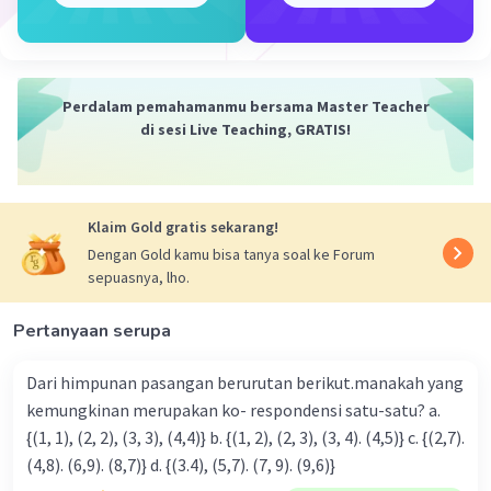
sehingga urutan dari nilainya terbesar adalah
60/90 ; 36/90 ; 10/90 ------> 4/6 ; 2/5 ; 1/9
Jadi, urutan dari nilainya terbesar adalah 4/6 ; 2/5
Perdalam pemahamanmu bersama Master Teacher
; 1/9.
di sesi Live Teaching, GRATIS!
Semoga membantu ya.
·
0.0
(
0
)
Balas
Beri Rating
Klaim Gold gratis sekarang!
Dengan Gold kamu bisa tanya soal ke Forum
sepuasnya, lho.
Pertanyaan serupa
Iklan
Dari himpunan pasangan berurutan berikut.manakah yang
kemungkinan merupakan ko- respondensi satu-satu? a.
{(1, 1), (2, 2), (3, 3), (4,4)} b. {(1, 2), (2, 3), (3, 4). (4,5)} c. {(2,7).
(4,8). (6,9). (8,7)} d. {(3.4), (5,7). (7, 9). (9,6)}