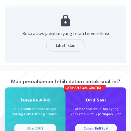
Jawaban: 3/2
ingat!
untuk mengurutkan pecahan samakan
Buka akses jawaban yang telah terverifikasi
pembilangnya
Lihat Iklan
1/4, 2/5, 3/2 KPK dari 4, 5, dan 2 adalah 20
sehingga:
1/4 = (1x5)/(4x5) = 5/20
2/5 = (2x4)/(5x4) = 8/20
3/2 = (3x10)/(2x10) = 30/20
Mau pemahaman lebih dalam untuk soal ini?
LATIHAN SOAL GRATIS!
diperoleh dari terbesar 30/20, 8/20, dan 5/20
Tanya ke AiRIS
Drill Soal
jadi pecahan yang nilainya terbesar adalah 3/2
Yuk, cobain chat dan belajar
Latihan soal sesuai topik yang
bareng AiRIS, teman pintarmu!
kamu mau untuk persiapan ujian
·
0.0
(
0
)
Balas
Beri Rating
Chat AiRIS
Cobain Drill Soal