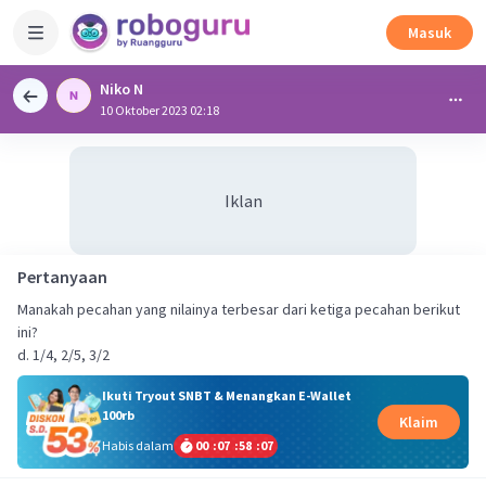
Masuk
Niko N
10 Oktober 2023 02:18
Iklan
Pertanyaan
Manakah pecahan yang nilainya terbesar dari ketiga pecahan berikut
ini?
d. 1/4, 2/5, 3/2
Ikuti Tryout SNBT & Menangkan E-Wallet
100rb
Klaim
Habis dalam
00
:
07
:
58
:
07