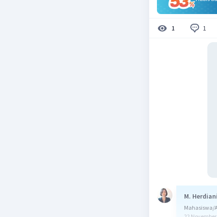
1
1
M. Herdian
Mahasiswa/Al
22 November 