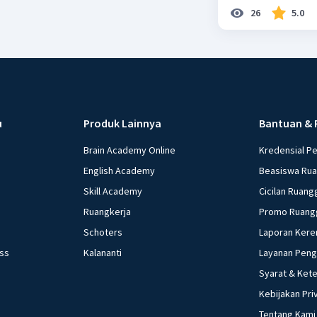
26
5.0
u
Produk Lainnya
Bantuan & 
Brain Academy Online
Kredensial P
English Academy
Beasiswa Ru
Skill Academy
Cicilan Ruang
Ruangkerja
Promo Ruang
Schoters
Laporan Kere
ess
Kalananti
Layanan Pen
Syarat & Ket
Kebijakan Pri
Tentang Kami