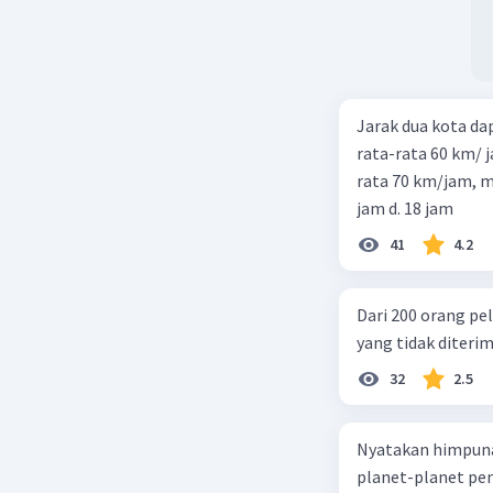
Jarak dua kota d
rata-rata 60 km/ 
rata 70 km/jam, maka waktu
jam d. 18 jam
41
4.2
Dari 200 orang pe
yang tidak diterima
32
2.5
Nyatakan himpuna
planet-planet pen