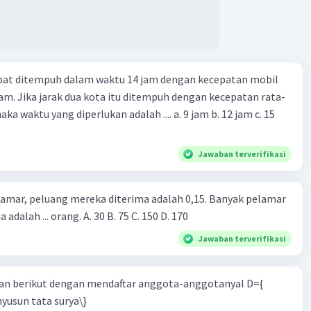
apat ditempuh dalam waktu 14 jam dengan kecepatan mobil
jam. Jika jarak dua kota itu ditempuh dengan kecepatan rata-
 yang diperlukan adalah .... a. 9 jam b. 12 jam c. 15
Jawaban terverifikasi
lamar, peluang mereka diterima adalah 0,15. Banyak pelamar
 adalah ... orang. A. 30 B. 75 C. 150 D. 170
Jawaban terverifikasi
n berikut dengan mendaftar anggota-anggotanyal D={
yusun tata surya\}