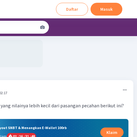
Daftar
Masuk
02:17
ang nilainya lebih kecil dari pasangan pecahan berikut ini?
ryout SNBT & Menangkan E-Wallet 100rb
Klaim
alam
02
:
16
:
31
:
47