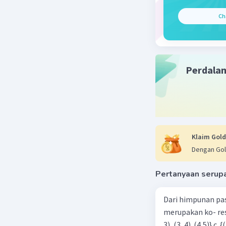
= (2 × 8)/(
Ch
= 16/56
Dari pecah
Perdala
Jadi, peca
adalah 2/
Beri R
Klaim Gold
Dengan Gol
Pertanyaan serup
Dari himpunan pa
merupakan ko- respondensi satu-satu? a. {(1, 1), (2, 2), (3, 3), (4,4)} b. {(1, 2), (2,