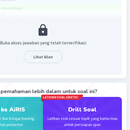
terverifikasi
ang benar adalah 2/7
bali:
dingkan pecahan untuk penyebut berbeda dilakukan
Buka akses jawaban yang telah terverifikasi
enyamakan penyebutnya terlebih dahulu kemudian
ngkan pembilangnya.
Lihat Iklan
menyamakan penyebut dapat dilakukan dengan menentukan
penyebut - penyebutnya.
an:
han 5/8 dan 2/7 KPK dari penyebutnya adalah 56 sehingga
pemahaman lebih dalam untuk soal ini?
:
LATIHAN SOAL GRATIS!
8 × 7)
 ke AiRIS
Drill Soal
t dan belajar bareng
Latihan soal sesuai topik yang kamu mau
man pintarmu!
untuk persiapan ujian