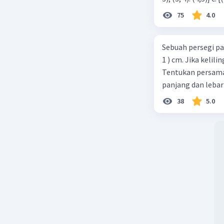
75
4.0
Sebuah persegi pa
1 ) cm. Jika kelil
Tentukan persamaa
panjang dan lebar
38
5.0