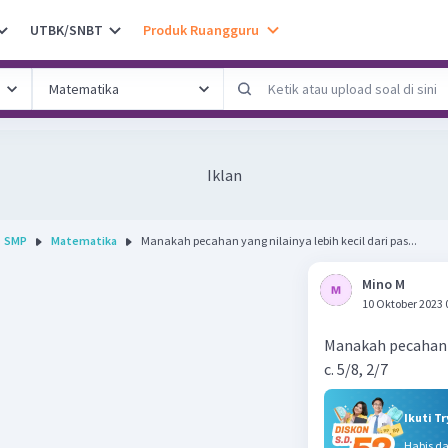
UTBK/SNBT
Produk Ruangguru
Iklan
SMP
Matematika
Manakah pecahan yang nilainya lebih kecil dari pas...
Mino M
10 Oktober 2023 
Manakah pecahan y
c. 5/8, 2/7
Ikuti T
Habis d