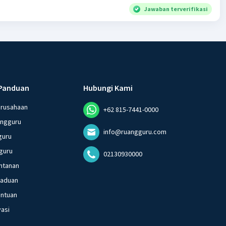
Jawaban terverifikasi
Panduan
Hubungi Kami
erusahaan
+62 815-7441-0000
angguru
info@ruangguru.com
guru
guru
02130930000
ntanan
gaduan
entuan
vasi