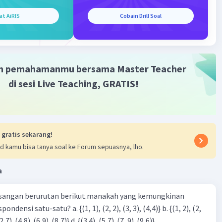
7 × 8)
at AiRIS
Cobain Drill Soal
an 35/56 dan 16/56 yang nilainya lebih kecil adalah 16/56
m pemahamanmu bersama Master Teacher
han yang nilainya lebih kecil dari pasangan pecahan di atas
7
di sesi Live Teaching, GRATIS!
·
0.0
(
0
)
Balas
ating
 gratis sekarang!
d kamu bisa tanya soal ke Forum sepuasnya, lho.
a
Iklan
sangan berurutan berikut.manakah yang kemungkinan
3), (3, 4). (4,5)} c. {(2,7). (4,8). (6,9). (8,7)} d. {(3.4), (5,7). (7, 9). (9,6)}