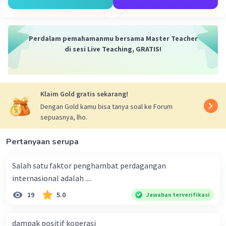
·
0.0
(
0
)
Balas
Beri Rating
Perdalam pemahamanmu bersama Master Teacher
di sesi Live Teaching, GRATIS!
Iklan
Klaim Gold gratis sekarang!
Dengan Gold kamu bisa tanya soal ke Forum
sepuasnya, lho.
Pertanyaan serupa
Salah satu faktor penghambat perdagangan
internasional adalah ....
19
5.0
Jawaban terverifikasi
dampak positif koperasi