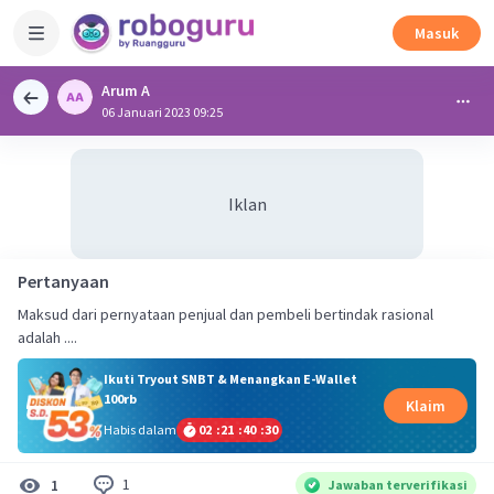
Masuk
Arum A
06 Januari 2023 09:25
Iklan
Pertanyaan
Maksud dari pernyataan penjual dan pembeli bertindak rasional
adalah ....
Ikuti Tryout SNBT & Menangkan E-Wallet
100rb
Klaim
Habis dalam
02
:
21
:
40
:
30
1
1
Jawaban terverifikasi