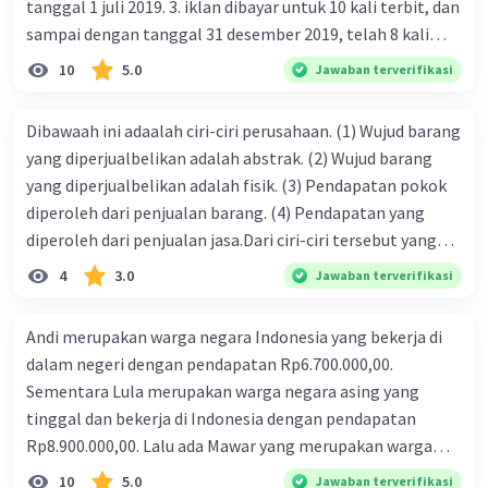
tanggal 1 juli 2019. 3. iklan dibayar untuk 10 kali terbit, dan
sampai dengan tanggal 31 desember 2019, telah 8 kali
terbit. 4. gaji terutang untuk periode berjalan sebesar
10
5.0
Jawaban terverifikasi
Rp800.000,00 dari data di atas, pencatatan jurnal pembalik
yang benar adalah ....
Dibawaah ini adaalah ciri-ciri perusahaan. (1) Wujud barang
yang diperjualbelikan adalah abstrak. (2) Wujud barang
yang diperjualbelikan adalah fisik. (3) Pendapatan pokok
diperoleh dari penjualan barang. (4) Pendapatan yang
diperoleh dari penjualan jasa.Dari ciri-ciri tersebut yang
merupakan ciri dari perusahaan dagang ditunjukan pada
4
3.0
Jawaban terverifikasi
nomor…. a. 1 dan 3 b. 3 dan 4 c. 2 dan 3 d. 1 dan 2 e. 2 dan 4
Andi merupakan warga negara Indonesia yang bekerja di
dalam negeri dengan pendapatan Rp6.700.000,00.
Sementara Lula merupakan warga negara asing yang
tinggal dan bekerja di Indonesia dengan pendapatan
Rp8.900.000,00. Lalu ada Mawar yang merupakan warga
negara Indonesia yang tinggal dan bekerja di luar negeri
10
5.0
Jawaban terverifikasi