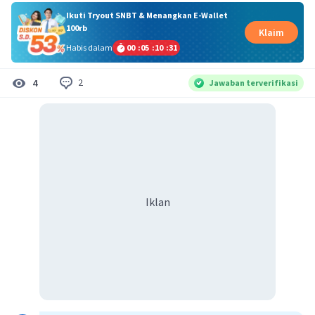
Ikuti Tryout SNBT & Menangkan E-Wallet
100rb
Klaim
Habis dalam
00
:
05
:
10
:
30
2
4
Jawaban terverifikasi
Iklan