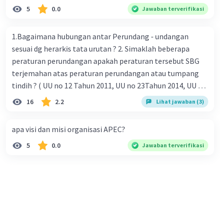
5
0.0
Jawaban terverifikasi
1.Bagaimana hubungan antar Perundang - undangan
sesuai dg herarkis tata urutan ? 2. Simaklah beberapa
peraturan perundangan apakah peraturan tersebut SBG
terjemahan atas peraturan perundangan atau tumpang
tindih ? ( UU no 12 Tahun 2011, UU no 23Tahun 2014, UU No
25 Tahun 2004 ) 3 . Tuliskan peraturan perundangan yg di
16
2.2
Lihat jawaban (3)
undangkan atas perintah TAP MPR NO I / MPR/ 2003
4.sebutkan produk UU atas perintah UUD NRI Tahun 1945 (
apa visi dan misi organisasi APEC?
pasal18, pasal 22, pasal 23, Pasal 26 , Pasal 27,pasal ,pasal
5
0.0
Jawaban terverifikasi
28, pasal 29, pasal 30 ,pasal 31 dan pasal 33 )