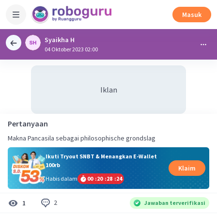
Masuk
Syaikha H
04 Oktober 2023 02:00
Iklan
Pertanyaan
Makna Pancasila sebagai philosophische grondslag
Ikuti Tryout SNBT & Menangkan E-Wallet
100rb
Klaim
Habis dalam
00
:
20
:
28
:
24
2
1
Jawaban terverifikasi