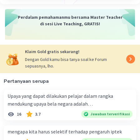
Pancasila disebut sebagai philosophische grondslag
karena berperan sebagai bentuk pikiran yang datang
Perdalam pemahamanmu bersama Master Teacher
dari lubuk hati paling dalam dan tulus oleh seluruh
Iklan
di sesi Live Teaching, GRATIS!
bangsa Indonesia.
·
0.0
(
0
)
Balas
Beri Rating
Klaim Gold gratis sekarang!
Dengan Gold kamu bisa tanya soal ke Forum
sepuasnya, lho.
Pertanyaan serupa
Upaya yang dapat dilakukan pelajar dalam rangka
mendukung upaya bela negara adalah…
16
3.7
Jawaban terverifikasi
mengapa kita harus selektif terhadap pengaruh iptek