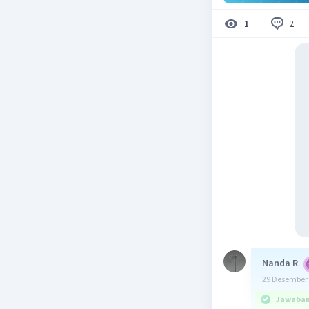
2
1
Nanda R
29 Desember 
Jawaban 