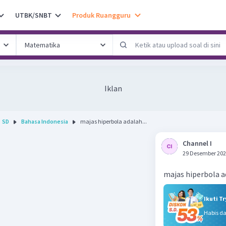
UTBK/SNBT
Produk Ruangguru
Iklan
SD
Bahasa Indonesia
majas hiperbola adalah...
Channel I
29 Desember 202
majas hiperbola a
Ikuti T
Habis d