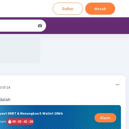
Daftar
Masuk
3 07:14
dalah
ryout SNBT & Menangkan E-Wallet 100rb
Klaim
alam
00
:
03
:
42
:
25