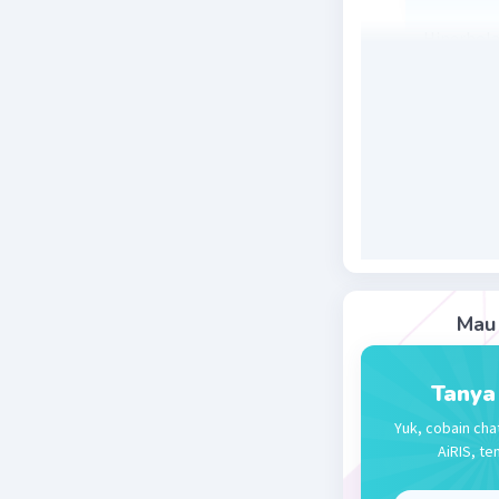
Hiperbola
menggelik
Beri R
Zahra A
29 Desember 
Jawaban 
majas yan
Mau 
Beri R
Tanya
Yuk, cobain cha
AiRIS, te