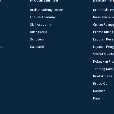
Brain Academy Online
Kredensial P
English Academy
Beasiswa Ru
Skill Academy
Cicilan Ruang
Ruangkerja
Promo Ruang
Schoters
Laporan Kere
ess
Kalananti
Layanan Pen
Syarat & Ket
Kebijakan Pri
Tentang Kami
Kontak Kami
Press Kit
Bantuan
Karir