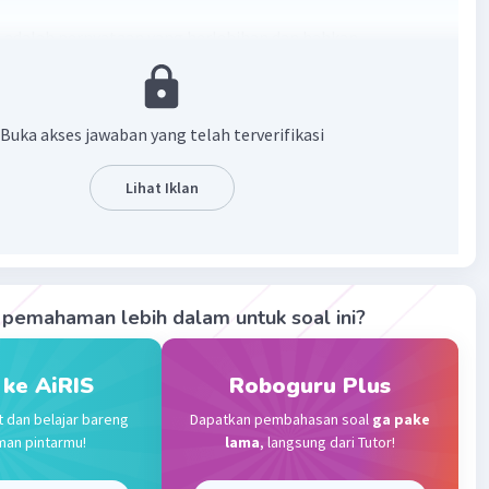
 adalah pernyataan yang berlebihan dan bahkan
an yang tidak dimaksudkan untuk dipahami secara harfiah.
·
0.0
(
0
)
Balas
ating
Buka akses jawaban yang telah terverifikasi
Lihat Iklan
Level 17
2023 09:29
terverifikasi
g dilebih-lebihkan disebut hiperbola
Iklan
pemahaman lebih dalam untuk soal ini?
·
0.0
(
0
)
Balas
ating
 ke AiRIS
Roboguru Plus
t dan belajar bareng
Dapatkan pembahasan soal
ga pake
man pintarmu!
lama
, langsung dari Tutor!