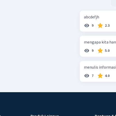
abcdefjh
9
2.3
mengapa kita har
9
5.0
menulis informasi 
7
4.0
u
Produk Lainnya
Bantuan & 