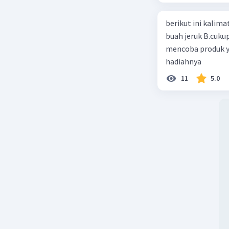
berikut ini kalimat iklan ya
buah jeruk B.cuku
mencoba produk y
hadiahnya
11
5.0