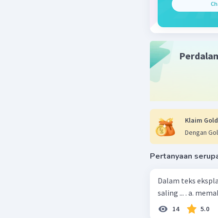
Ch
Perdala
Klaim Gold
Dengan Gol
Pertanyaan serup
Dalam teks ekspla
saling ... . a. m
14
5.0