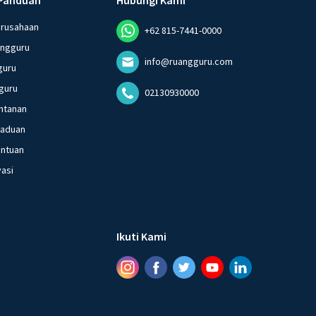
erusahaan
+62 815-7441-0000
angguru
info@ruangguru.com
guru
guru
02130930000
ntanan
gaduan
entuan
vasi
Ikuti Kami