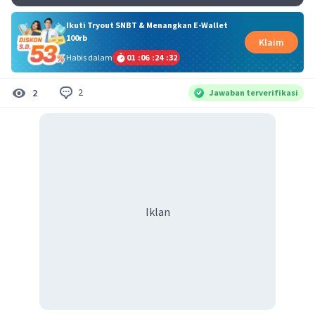
Ikuti Tryout SNBT & Menangkan E-Wallet
100rb
Klaim
Habis dalam
01
:
06
:
24
:
31
2
2
Jawaban terverifikasi
Iklan