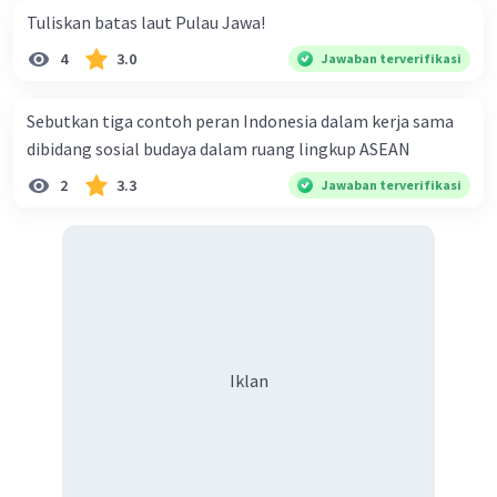
Tuliskan batas laut Pulau Jawa!
1. Dusun Sembungan sebagai sentra batik di Kulon
Progo
4
3.0
Jawaban terverifikasi
2.desa sembalo
Iklan
Sebutkan tiga contoh peran Indonesia dalam kerja sama
·
0.0
(
0
)
Balas
Beri Rating
dibidang sosial budaya dalam ruang lingkup ASEAN
2
3.3
Jawaban terverifikasi
Iklan