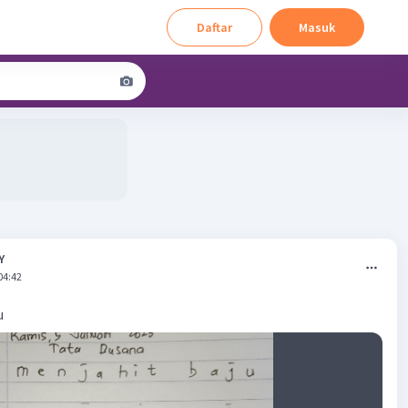
Daftar
Masuk
Y
04:42
u