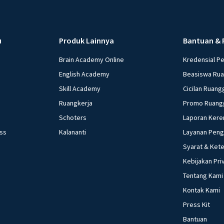
u
Produk Lainnya
Bantuan & 
Brain Academy Online
Kredensial P
English Academy
Beasiswa Ru
Skill Academy
Cicilan Ruang
Ruangkerja
Promo Ruang
Schoters
Laporan Kere
ess
Kalananti
Layanan Pen
Syarat & Ket
Kebijakan Pri
Tentang Kami
Kontak Kami
Press Kit
Bantuan