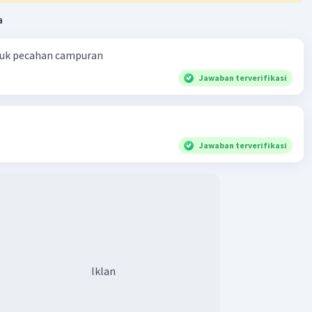
a
ntuk pecahan campuran
Jawaban terverifikasi
Jawaban terverifikasi
Iklan