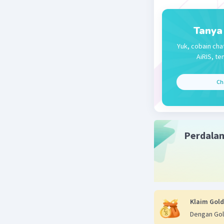
Tanya
Yuk, cobain cha
AiRIS, te
Ch
Perdala
Klaim Gold
Dengan Gol