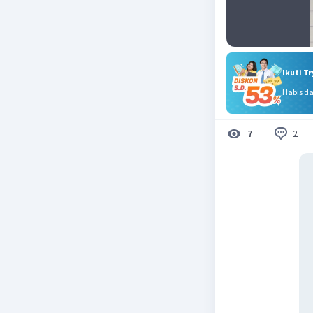
Ikuti T
Habis d
2
7