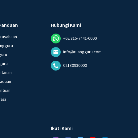
Panduan
Hubungi Kami
erusahaan
+62 815-7441-0000
angguru
info@ruangguru.com
guru
guru
02130930000
ntanan
gaduan
entuan
vasi
Ikuti Kami