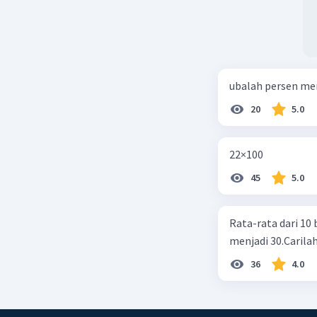
ubalah persen me
20
5.0
22×100
45
5.0
Rata-rata dari 10 
menjadi 30.Carilah
36
4.0