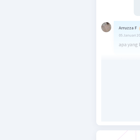
Arruzza F
05 Januari 2
apa yang
Beri R
Nay P
Le
05 Januari 2
Maksudny
Beri R