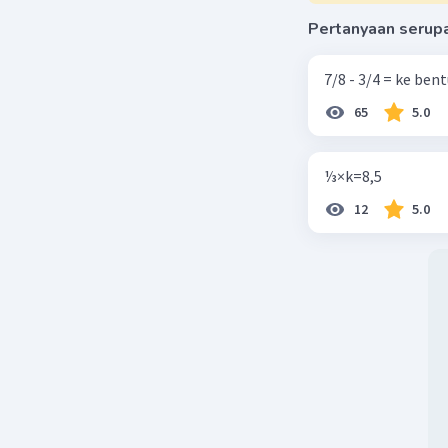
Pertanyaan serup
7/8 - 3/4 = ke be
65
5.0
⅓×k=8,5
12
5.0