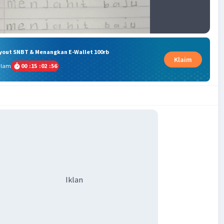
ryout SNBT & Menangkan E-Wallet 100rb
Klaim
alam
00
:
15
:
02
:
55
Iklan