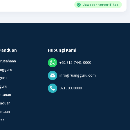
Jawaban terverifikasi
Panduan
Hubungi Kami
erusahaan
+62 815-7441-0000
angguru
info@ruangguru.com
guru
guru
02130930000
ntanan
gaduan
entuan
vasi