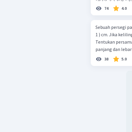
74
4.0
Sebuah persegi pa
1 ) cm. Jika kelil
Tentukan persamaa
panjang dan lebar
38
5.0