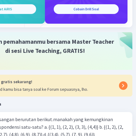
-2) = -9
at AiRIS
Cobain Drill Soal
 sumbu y dititik (0,-9)
u dari kedua tiotik potong tersebut tarik garis luru. Garis
is 3x – 2y =18
m pemahamanmu bersama Master Teacher
di sesi Live Teaching, GRATIS!
 gratis sekarang!
d kamu bisa tanya soal ke Forum sepuasnya, lho.
·
0.0
(
0
)
Balas
ating
a
sangan berurutan berikut.manakah yang kemungkinan
3), (3, 4). (4,5)} c. {(2,7). (4,8). (6,9). (8,7)} d. {(3.4), (5,7). (7, 9). (9,6)}