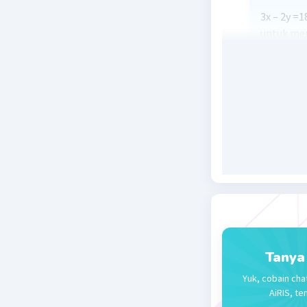
3x – 2y =1
untuk men
titik pot
Memoto
3x – 2y 
3x – 2(0
3x = 18
x = 18 : 
Memotong
Memoto
Tanya
3x – 2y 
Yuk, cobain cha
3(0) – 2
AiRIS, te
-2y = 1