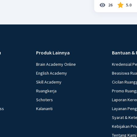
26
5.0
u
Produk Lainnya
Bantuan & 
Brain Academy Online
Kredensial P
English Academy
Beasiswa Ru
Skill Academy
Cicilan Ruang
Ruangkerja
Promo Ruang
Schoters
Laporan Kere
ess
Kalananti
Layanan Pen
Syarat & Ket
Kebijakan Pri
Tentang Kami