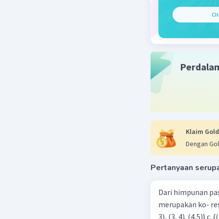
y = 18 : (
Ch
Memotong
Setelah it
itulah gar
Perdala
Klaim Gold
Dengan Gol
Beri R
Pertanyaan serup
Dari himpunan pa
merupakan ko- respondensi satu-satu? a. {(1, 1), (2, 2), (3, 3), (4,4)} b. {(1, 2), (2,