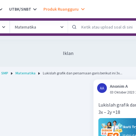
UTBK/SNBT
Produk Ruangguru
Iklan
SMP
Matematika
Lukislah grafik dan persamaan garis berikut ini 3x...
Anonim A
AA
03 Oktober 2023 
Lukislah grafik da
3x – 2y =18
Ikuti T
Habis d