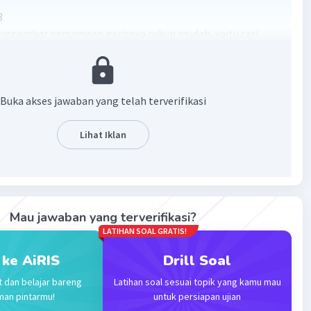
8
ggambar persamaan garisnya cukup mudah, yaitu cari
ong sumbu x dan sumbu y.
ng sumbu x, y = 0
Buka akses jawaban yang telah terverifikasi
=18
Lihat Iklan
) =18
3 = 6
 sumbu x di titik (6,0)
Mau jawaban yang terverifikasi?
LATIHAN SOAL GRATIS!
ng sumbu y, x = 0
 ke AiRIS
Drill Soal
=18
t dan belajar bareng
Latihan soal sesuai topik yang kamu mau
y =18
man pintarmu!
untuk persiapan ujian
8