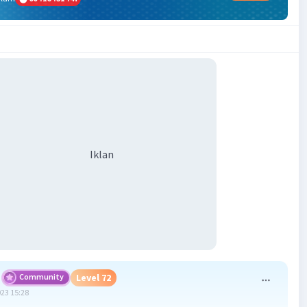
Iklan
Community
Level 72
023 15:28