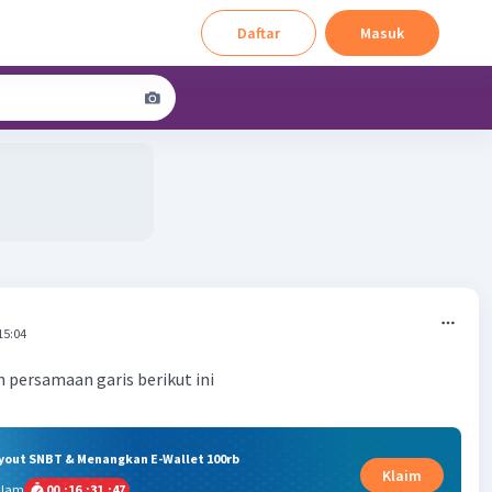
Daftar
Masuk
15:04
n persamaan garis berikut ini
ryout SNBT & Menangkan E-Wallet 100rb
Klaim
alam
00
:
16
:
31
:
46