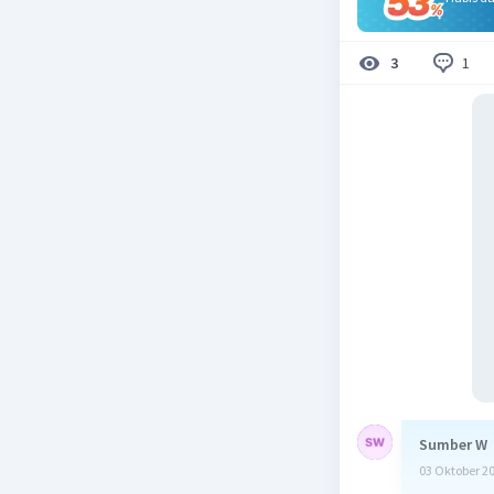
1
3
Sumber W
03 Oktober 2