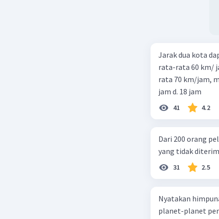
Jarak dua kota d
rata-rata 60 km/ 
rata 70 km/jam, maka waktu
jam d. 18 jam
41
4.2
Dari 200 orang pe
yang tidak diterima
31
2.5
Nyatakan himpuna
planet-planet pen