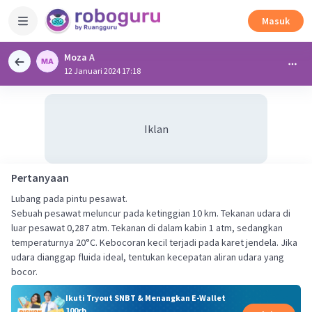
Masuk
Moza A
12 Januari 2024 17:18
Iklan
Pertanyaan
Lubang pada pintu pesawat.
Sebuah pesawat meluncur pada ketinggian 10 km. Tekanan udara di
luar pesawat 0,287 atm. Tekanan di dalam kabin 1 atm, sedangkan
temperaturnya 20°C. Kebocoran kecil terjadi pada karet jendela. Jika
udara dianggap fluida ideal, tentukan kecepatan aliran udara yang
bocor.
Ikuti Tryout SNBT & Menangkan E-Wallet
100rb