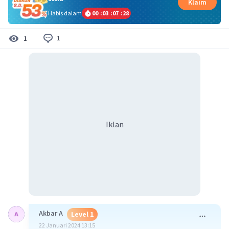
Klaim
Habis dalam
00
:
03
:
07
:
28
1
1
Iklan
Akbar A
Level 1
22 Januari 2024 13:15