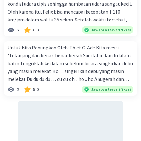
kondisi udara tipis sehingga hambatan udara sangat kecil.
Oleh karena itu, Felix bisa mencapai kecepatan 1.110
km/jam dalam waktu 35 sekon. Setelah waktu tersebut,
jarak felix dari tanah ... km.
2
0.0
Jawaban terverifikasi
Untuk Kita Renungkan Oleh: Ebiet G. Ade Kita mesti
*telanjang dan benar-benar bersih Suci lahir dan di dalam
batin Tengoklah ke dalam sebelum bicara Singkirkan debu
yang masih melekat Ho… singkirkan debu yang masih
melekat Du du du du . . . du du oh .. ho .. ho Anugerah dan
bencana adalah kehendaknya Kita mesti tabah menjalani
2
5.0
Jawaban terverifikasi
Hanya cambuk kecil agar kita sadar Adalah Dia di atas
segalanya Ho . . adalah Dia di atas segalanya Anak
menjerit-jerit Asap panas membakar Lahar dan badai
menyapu bersih Ini bukan hukuman Hanya satu isyarat
Bahwa kita mesti banyak berbenah Memang bila kita kaji
lebih jauh Dalam kekalutan Masih banyak tangan yang