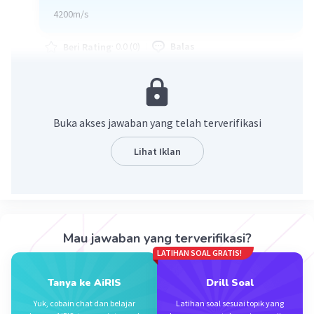
4200m/s
·
0.0
(
0
)
Balas
Beri Rating
Buka akses jawaban yang telah terverifikasi
Lihat Iklan
Iklan
Mau jawaban yang terverifikasi?
LATIHAN SOAL GRATIS!
Tanya ke AiRIS
Drill Soal
Yuk, cobain chat dan belajar
Latihan soal sesuai topik yang