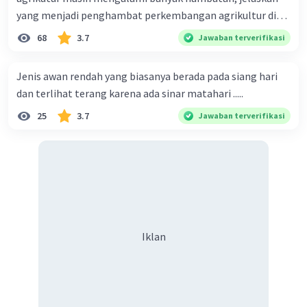
yang menjadi penghambat perkembangan agrikultur di
indonesia
68
3.7
Jawaban terverifikasi
Iklan
Jenis awan rendah yang biasanya berada pada siang hari
dan terlihat terang karena ada sinar matahari .....
25
3.7
Jawaban terverifikasi
Iklan