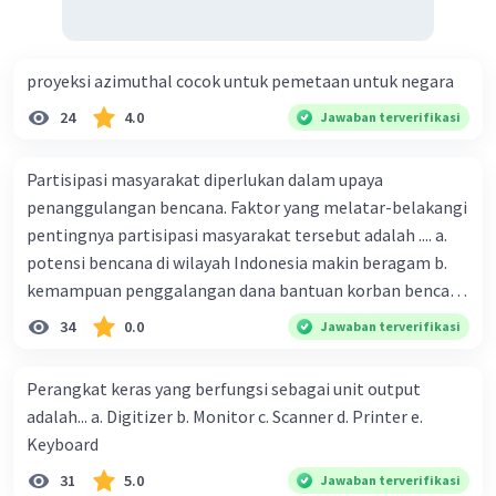
proyeksi azimuthal cocok untuk pemetaan untuk negara
24
4.0
Jawaban terverifikasi
Partisipasi masyarakat diperlukan dalam upaya
penanggulangan bencana. Faktor yang melatar-belakangi
pentingnya partisipasi masyarakat tersebut adalah .... a.
potensi bencana di wilayah Indonesia makin beragam b.
kemampuan penggalangan dana bantuan korban bencana
makin tinggi c. pemahaman pendidikan kebencanaan
34
0.0
Jawaban terverifikasi
kepada masyarakat masih rendah d. masyarakat
merupakan pihak yang langsung berhadapan dengan
Perangkat keras yang berfungsi sebagai unit output
bencana e. kepercayaan pemerintah bahwa masyarakat
adalah... a. Digitizer b. Monitor c. Scanner d. Printer e.
mampu mengatasi bencana
Keyboard
31
5.0
Jawaban terverifikasi