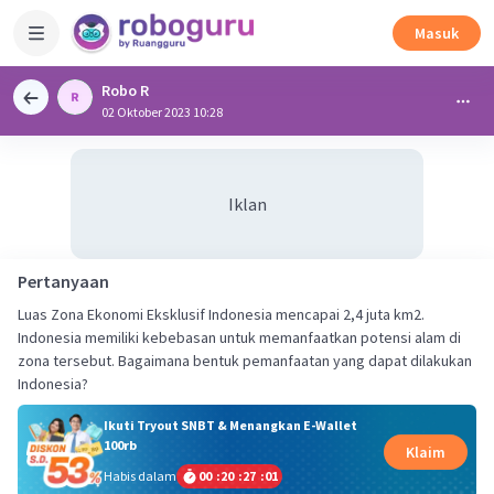
Masuk
Robo R
02 Oktober 2023 10:28
Iklan
Pertanyaan
Luas Zona Ekonomi Eksklusif Indonesia mencapai 2,4 juta km2.
Indonesia memiliki kebebasan untuk memanfaatkan potensi alam di
zona tersebut. Bagaimana bentuk pemanfaatan yang dapat dilakukan
Indonesia?
Ikuti Tryout SNBT & Menangkan E-Wallet
100rb
Klaim
Habis dalam
00
:
20
:
27
:
01