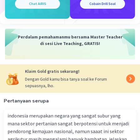
yang sudah
Chat AiRIS
Cobain Drill Soal
ditetapkan di Zona Ekonomi Eksklusif.
4. Seluruh masyarakat yang berada dalam kawasan Zona
Ekonomi Eksklusif tersebut diizinkan untuk melakukan
Perdalam pemahamanmu bersama Master Teacher
mata pencaharian dan memenuhi kebutuhan kebutuhan
di sesi Live Teaching, GRATIS!
potensi biota laut yang ada di dalamnya. Tapi, tetap
harus tunduk pada peraturan perundang-undangan yang
berlaku dalam negara tersebut.
Klaim Gold gratis sekarang!
5. ZEE mempunyai fungsi sebagai media pertahanan dan
Dengan Gold kamu bisa tanya soal ke Forum
keamanan wilayah laut dari sektor pertahanan dan
sepuasnya, lho.
militer. Untuk negara Indonesia sendiri, tentunya hal ini
akan memberikan keuntungan, karena negara Indonesia
adalah negara kepulauan yang mempunyai kawasan
Pertanyaan serupa
perairan laut yang sangat luas pula.
indonesia merupakan negara yang sangat subur yang
·
0.0
(
0
)
Balas
Beri Rating
mana sektor pertanian sangat berpotensi untuk menjadi
pendorong kemajuan nasional, namun saaat ini sektor
agrikutur masih mengalami banyak hambatan, jelaskan