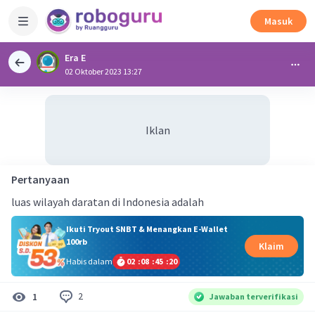
Masuk
Era E
02 Oktober 2023 13:27
Iklan
Pertanyaan
luas wilayah daratan di Indonesia adalah
Ikuti Tryout SNBT & Menangkan E-Wallet
100rb
Klaim
Habis dalam
02
:
08
:
45
:
19
2
1
Jawaban terverifikasi