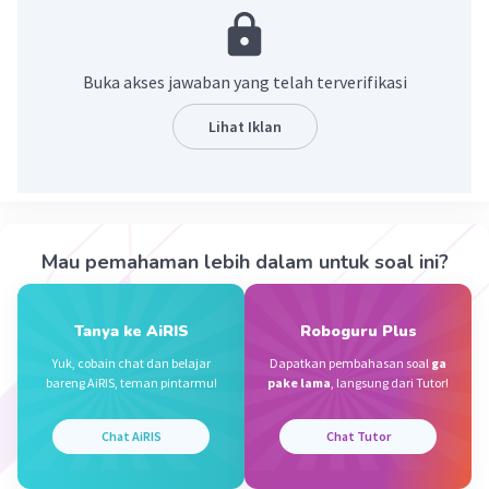
Penjelasan :
Indonesia memiliki 17.500 pulau. 62% wilayah
Buka akses jawaban yang telah terverifikasi
2
Indonesia adalah perairan atau 6,32 juta km
,
2
sedangkan luas daratan adalah 1,91 juta km
Lihat Iklan
·
0.0
(
0
)
Balas
Beri Rating
Nanda R
Community
Level 89
Mau pemahaman lebih dalam untuk soal ini?
02 Oktober 2023 23:11
Jawaban terverifikasi
Tanya ke AiRIS
Roboguru Plus
Berdasarkan Informasi dari Badan Informasi
Iklan
Yuk, cobain chat dan belajar
Dapatkan pembahasan soal
ga
Geopasial (BIG), luas wilayah Indonesia untuk
bareng AiRIS, teman pintarmu!
pake lama
, langsung dari Tutor!
daratan ialah 1.922.570 km² dan perairan
3.257.483 km².
Chat AiRIS
Chat Tutor
·
0.0
(
0
)
Balas
Beri Rating