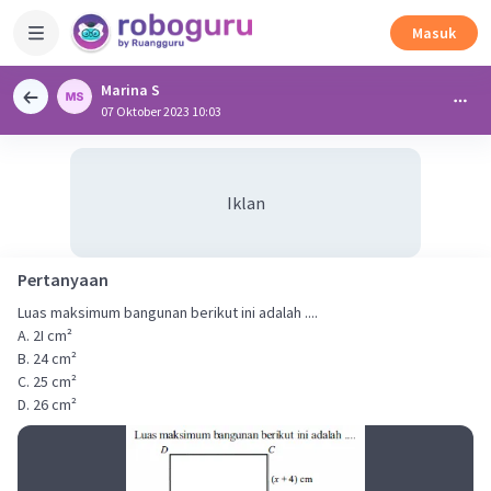
Masuk
Marina S
07 Oktober 2023 10:03
Iklan
Pertanyaan
Luas maksimum bangunan berikut ini adalah ....
A. 2I cm²
B. 24 cm²
C. 25 cm²
D. 26 cm²