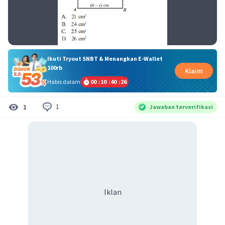
Ikuti Tryout SNBT & Menangkan E-Wallet
100rb
Klaim
Habis dalam
00
:
10
:
40
:
25
1
1
Jawaban terverifikasi
Iklan