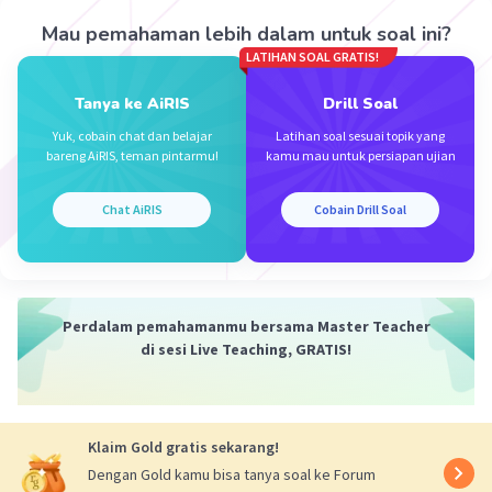
L = -(1)²+2(1)+24
Mau pemahaman lebih dalam untuk soal ini?
L = -1+2+24
LATIHAN SOAL GRATIS!
L = 25 cm².
Tanya ke AiRIS
Drill Soal
·
0.0
(
0
)
Balas
Beri Rating
Yuk, cobain chat dan belajar
Latihan soal sesuai topik yang
bareng AiRIS, teman pintarmu!
kamu mau untuk persiapan ujian
Chat AiRIS
Cobain Drill Soal
Iklan
Perdalam pemahamanmu bersama Master Teacher
di sesi Live Teaching, GRATIS!
Klaim Gold gratis sekarang!
Dengan Gold kamu bisa tanya soal ke Forum