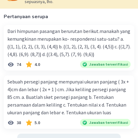
sepuasnya, lho.
Pertanyaan serupa
Dari himpunan pasangan berurutan berikut.manakah yang
kemungkinan merupakan ko- respondensi satu-satu? a.
{(1, 1), (2, 2), (3, 3), (4,4)} b. {(1, 2), (2, 3), (3, 4). (4,5)} c. {(2,7).
(4,8). (6,9). (8,7)} d. {(3.4), (5,7). (7, 9). (9,6)}
74
4.0
Jawaban terverifikasi
Sebuah persegi panjang mempunyai ukuran panjang ( 3x +
4)cm dan lebar ( 2x + 1 ) cm. Jika keliling persegi panjang
85 cm. a. Buatlah sket persegi panjang b. Tentukan
persamaan dalam keliling c. Tentukan nilai x d. Tentukan
ukuran panjang dan lebar e. Tentukan ukuran luas
38
5.0
Jawaban terverifikasi