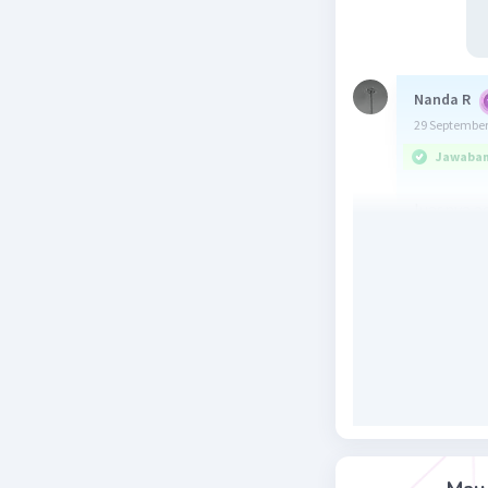
Nanda R
29 September
Jawaban 
luasnya a
Beri R