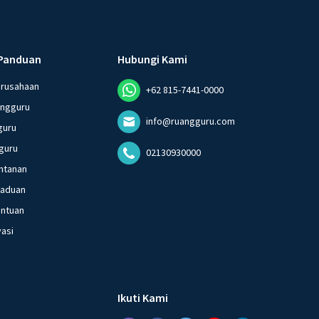
Panduan
Hubungi Kami
erusahaan
+62 815-7441-0000
angguru
info@ruangguru.com
guru
guru
02130930000
ntanan
gaduan
entuan
vasi
Ikuti Kami