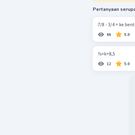
Pertanyaan serup
Arin
01 Ok
7/8 - 3/4 = ke be
9.8
66
5.0
⅓×k=8,5
12
5.0