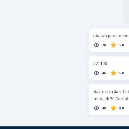
ubalah persen me
20
5.0
22×100
46
5.0
Rata-rata dari 10 
menjadi 30.Carilah
40
4.0