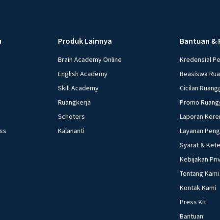
u
Produk Lainnya
Bantuan & 
Brain Academy Online
Kredensial P
English Academy
Beasiswa Ru
Skill Academy
Cicilan Ruang
Ruangkerja
Promo Ruang
Schoters
Laporan Kere
ess
Kalananti
Layanan Pen
Syarat & Ket
Kebijakan Pri
Tentang Kami
Kontak Kami
Press Kit
Bantuan