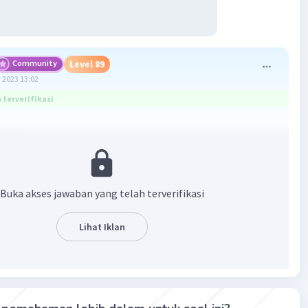
Community
Level 89
 2023 13:02
terverifikasi
dalah
Buka akses jawaban yang telah terverifikasi
Lihat Iklan
·
5.0
(
1
)
Balas
ating