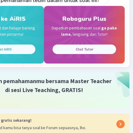
pemahaman lebih dalam untuk soal ini?
Community
Level 72
 2023 13:21
 ke AiRIS
Roboguru Plus
terverifikasi
t dan belajar bareng
Dapatkan pembahasan soal
ga pake
man pintarmu!
lama
, langsung dari Tutor!
Iklan
at AiRIS
Chat Tutor
cm
/7
aran (L)?
m pemahamanmu bersama Master Teacher
di sesi Live Teaching, GRATIS!
an :
 r
56 x 56
2
cm
 gratis sekarang!
d kamu bisa tanya soal ke Forum sepuasnya, lho.
·
5.0
(
1
)
Balas
ating