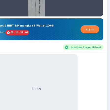
ryout SNBT & Menangkan E-Wallet 100rb
Klaim
alam
02
:
14
:
27
:
06
Jawaban terverifikasi
Iklan