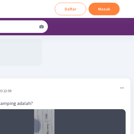
Daftar
Masuk
23 12:59
 samping adalah?