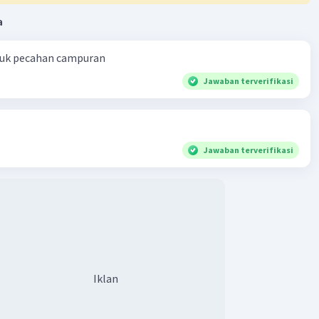
a
a A
Level 25
tober 2023 05:00
ntuk pecahan campuran
56 cm²
Jawaban terverifikasi
Jawaban terverifikasi
Iklan