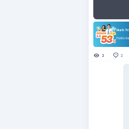
Ikuti T
Habis d
2
2