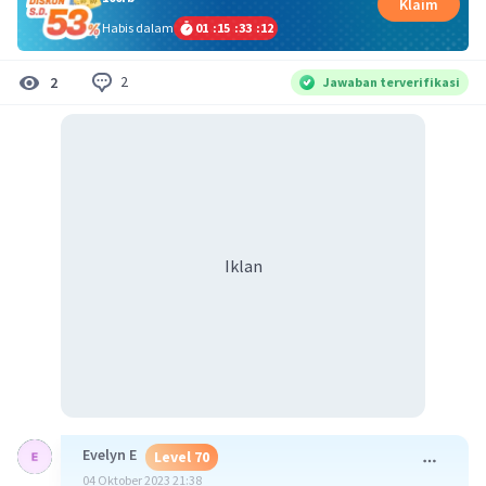
Klaim
Habis dalam
01
:
15
:
33
:
11
2
2
Jawaban terverifikasi
Iklan
Evelyn E
Level 70
04 Oktober 2023 21:38