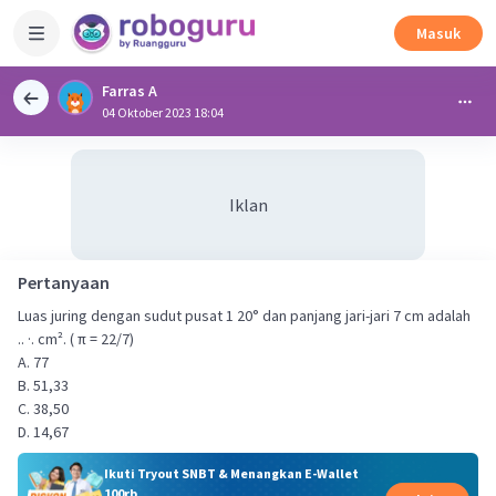
Masuk
Farras A
04 Oktober 2023 18:04
Iklan
Pertanyaan
Luas juring dengan sudut pusat 1 20° dan panjang jari-jari 7 cm adalah
.. ·. cm². ( π = 22/7)
A. 77
B. 51,33
C. 38,50
D. 14,67
Ikuti Tryout SNBT & Menangkan E-Wallet
100rb