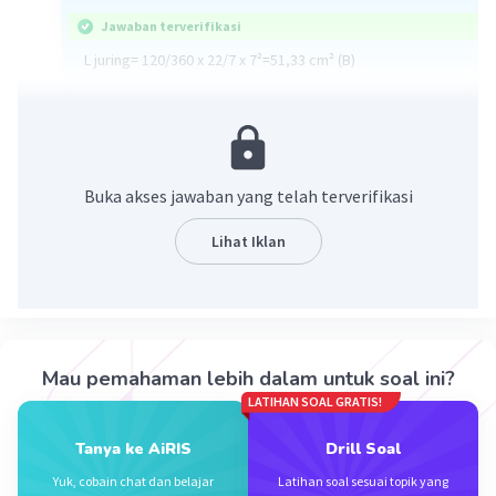
Jawaban terverifikasi
L juring= 120/360 x 22/7 x 7²=51,33 cm² (B)
·
0.0
(
0
)
Balas
Beri Rating
Kamal A
Level 1
Buka akses jawaban yang telah terverifikasi
22 Oktober 2023 02:37
Diketahui panjang busur suatu lingkaran adalah 22 cm.
Lihat Iklan
Jika sudut pusat yang menghadap busur tersebut
berukuran 120°, maka panjang jari-jari lingkaran tersebut
Iklan
adalah ... cm
·
0.0
(
0
)
Balas
Beri Rating
Mau pemahaman lebih dalam untuk soal ini?
LATIHAN SOAL GRATIS!
Tanya ke AiRIS
Drill Soal
Yuk, cobain chat dan belajar
Latihan soal sesuai topik yang