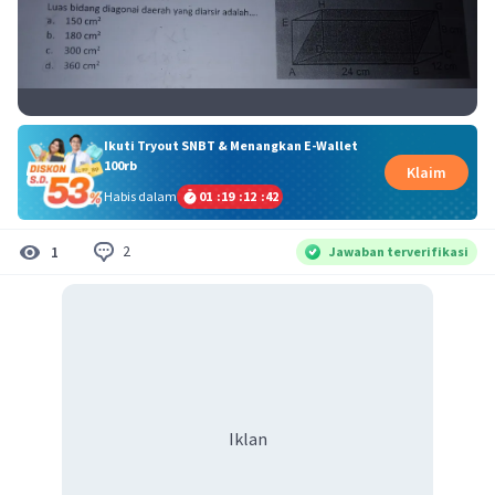
Ikuti Tryout SNBT & Menangkan E-Wallet
100rb
Klaim
Habis dalam
01
:
19
:
12
:
41
2
1
Jawaban terverifikasi
Iklan