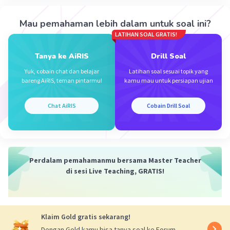
·
0.0
(
0
)
Balas
Beri Rating
Mau pemahaman lebih dalam untuk soal ini?
LATIHAN SOAL GRATIS!
Rafa Z
Level 27
01 Oktober 2023 09:06
Tanya ke AiRIS
Drill Soal
Yuk, cobain chat dan belajar
Latihan soal sesuai topik yang
Jawabannya A
bareng AiRIS, teman pintarmu!
kamu mau untuk persiapan ujian
bener kok
Itu adalah jawaban yang tepat😁
Iklan
Chat AiRIS
Cobain Drill Soal
·
0.0
(
0
)
Balas
Beri Rating
Perdalam pemahamanmu bersama Master Teacher
di sesi Live Teaching, GRATIS!
Klaim Gold gratis sekarang!
Dengan Gold kamu bisa tanya soal ke Forum