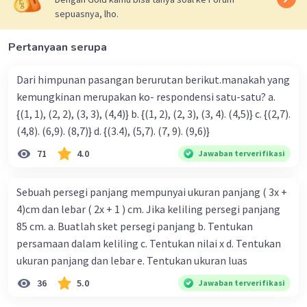
sepuasnya, lho.
Pertanyaan serupa
Dari himpunan pasangan berurutan berikut.manakah yang
kemungkinan merupakan ko- respondensi satu-satu? a.
{(1, 1), (2, 2), (3, 3), (4,4)} b. {(1, 2), (2, 3), (3, 4). (4,5)} c. {(2,7).
(4,8). (6,9). (8,7)} d. {(3.4), (5,7). (7, 9). (9,6)}
71
4.0
Jawaban terverifikasi
Sebuah persegi panjang mempunyai ukuran panjang ( 3x +
4)cm dan lebar ( 2x + 1 ) cm. Jika keliling persegi panjang
85 cm. a. Buatlah sket persegi panjang b. Tentukan
persamaan dalam keliling c. Tentukan nilai x d. Tentukan
ukuran panjang dan lebar e. Tentukan ukuran luas
36
5.0
Jawaban terverifikasi