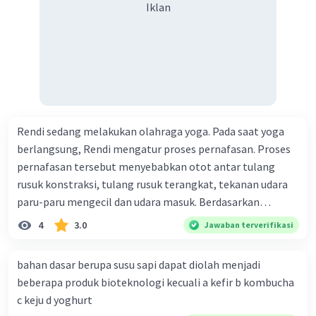
Iklan
Rendi sedang melakukan olahraga yoga. Pada saat yoga
berlangsung, Rendi mengatur proses pernafasan. Proses
pernafasan tersebut menyebabkan otot antar tulang
rusuk konstraksi, tulang rusuk terangkat, tekanan udara
paru-paru mengecil dan udara masuk. Berdasarkan
informasi tersebut, dapat disimpulkan bahwa Rendi
4
3.0
Jawaban terverifikasi
sedang melakukan proses pernafasan....
bahan dasar berupa susu sapi dapat diolah menjadi
beberapa produk bioteknologi kecuali a kefir b kombucha
c keju d yoghurt