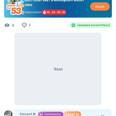
Ikuti Tryout SNBT & Menangkan E-Wallet
100rb
Klaim
Habis dalam
01
:
14
:
29
:
32
3
2
Jawaban terverifikasi
Iklan
Vincent M
Community
Level 73