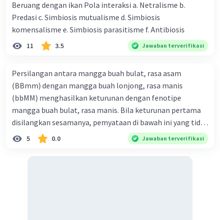
Beruang dengan ikan Pola interaksi a. Netralisme b.
·
0.0
(
0
)
Balas
Beri Rating
Predasi c. Simbiosis mutualisme d. Simbiosis
komensalisme e. Simbiosis parasitisme f. Antibiosis
11
3.5
Jawaban terverifikasi
Persilangan antara mangga buah bulat, rasa asam
(BBmm) dengan mangga buah lonjong, rasa manis
(bbMM) menghasilkan keturunan dengan fenotipe
mangga buah bulat, rasa manis. Bila keturunan pertama
disilangkan sesamanya, pemyataan di bawah ini yang tidak
benar mengenai keturunan yang dihasilkan dari
5
0.0
Jawaban terverifikasi
persilangan terse but adalah ... A. dihasilkan sembilan
mangga buah bulat, rasa mants B. dihasilkan tiga mangga
buah lonjong, rasa asam C. dihasi lkan tiga mangga buah
bulat, rasa manis D. dihasi lkan tiga mangga buah bulat,
rasa asam