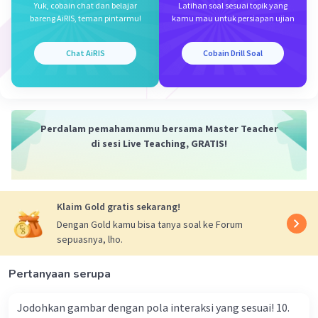
Meikarlina S
Yuk, cobain chat dan belajar
Latihan soal sesuai topik yang
Community
Level 27
bareng AiRIS, teman pintarmu!
kamu mau untuk persiapan ujian
09 Oktober 2023 17:01
Jawaban terverifikasi
Chat AiRIS
Cobain Drill Soal
Jawaban yang tepat adalah C. ekosistem.
Iklan
Ekosistem adalah suatu sistem yang terdiri dari
komunitas makhluk hidup dan lingkungannya yang tidak
hidup, seperti tanah, air, dan udara. Interaksi antara
Perdalam pemahamanmu bersama Master Teacher
komunitas dengan benda yang tidak hidup tersebut
di sesi Live Teaching, GRATIS!
akan membentuk ekosistem. Contohnya, interaksi
antara komunitas tumbuhan dan hewan dengan tanah,
air, dan udara membentuk ekosistem yang kompleks
dan saling terkait.
Klaim Gold gratis sekarang!
Dengan Gold kamu bisa tanya soal ke Forum
·
0.0
(
0
)
Balas
Beri Rating
sepuasnya, lho.
Meida N
Level 1
Pertanyaan serupa
17 Mei 2024 13:41
Yang merupakan komponen abiotik adalah nomor
Jodohkan gambar dengan pola interaksi yang sesuai! 10.