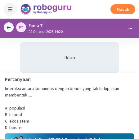
Masuk
Fania T
09 Oktober 2023 14:20
Iklan
Pertanyaan
lnteraksi antara komunitas dengan benda yang tak hidup akan
membentuk ....
A. populasi
B. habitat
C. ekosistem
D. biosfer