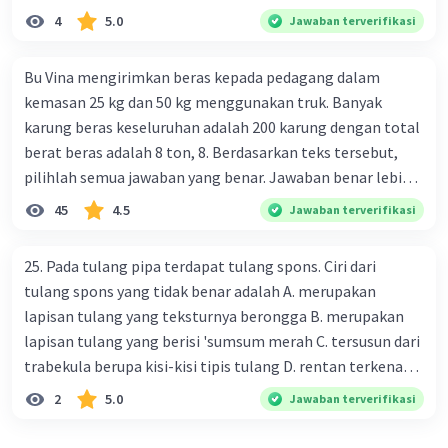
4
5.0
Jawaban terverifikasi
Bu Vina mengirimkan beras kepada pedagang dalam
kemasan 25 kg dan 50 kg menggunakan truk. Banyak
karung beras keseluruhan adalah 200 karung dengan total
berat beras adalah 8 ton, 8. Berdasarkan teks tersebut,
pilihlah semua jawaban yang benar. Jawaban benar lebih
dari satu. Banyak karung beras kemasan 25 kg adalah 50
45
4.5
Jawaban terverifikasi
buah. Banyak karung beras kemasan 50 kg adalah 150
buah. Total berat beras dalam kemasan 25 kg adalah 2
25. Pada tulang pipa terdapat tulang spons. Ciri dari
ton. Perbandingan berat beras kemasan 25 kg dan 50 kg
tulang spons yang tidak benar adalah A. merupakan
dalam truk adalah 1: 3. 9. Berdasarkan teks tersebut, jika
lapisan tulang yang teksturnya berongga B. merupakan
biaya setiap beras karung kecil adalah Rp7.500 dan karung
lapisan tulang yang berisi 'sumsum merah C. tersusun dari
besar Rp14.000, berapakah biaya angkut semua beras yang
trabekula berupa kisi-kisi tipis tulang D. rentan terkena
harus dibayar oleh Bu Vina? A. Rp2.540.000 C. Rp2.312.000 B.
dampak osteoporosis setelah menopause E. mengandung
2
5.0
Jawaban terverifikasi
Rp2.475.000 D. Rp2.280.000
banyak kalsium fosfat dan kalsium karbonat