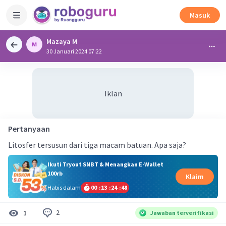
Masuk
Mazaya M
30 Januari 2024 07:22
Iklan
Pertanyaan
Litosfer tersusun dari tiga macam batuan. Apa saja?
Ikuti Tryout SNBT & Menangkan E-Wallet
100rb
Klaim
Habis dalam
00
:
13
:
24
:
48
2
1
Jawaban terverifikasi