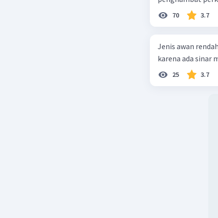
70
3.7
Jenis awan rendah
karena ada sinar ma
25
3.7