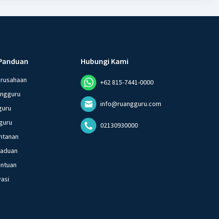
Panduan
Hubungi Kami
erusahaan
+62 815-7441-0000
angguru
info@ruangguru.com
guru
guru
02130930000
ntanan
gaduan
entuan
vasi