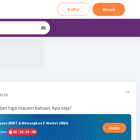
Daftar
Masuk
03:39
 dari tiga macam batuan. Apa saja?
ryout SNBT & Menangkan E-Wallet 100rb
Klaim
alam
02
:
20
:
55
:
06