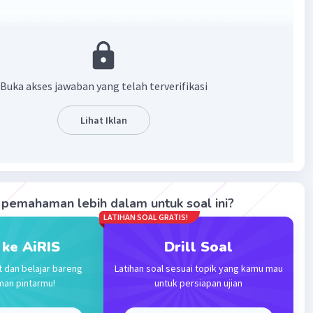
ang tepat untuk soal tersebut adalah litosfer tersusun
 macam batuan, yaitu
batuan beku, batuan sedimen, dan
etamorf.
Buka akses jawaban yang telah terverifikasi
·
0.0
(
0
)
Balas
ating
Lihat Iklan
Community
Level 25
024 03:40
terverifikasi
nyusun litosfer adalah batuan beku, batuan sedimen, dan
pemahaman lebih dalam untuk soal ini?
Iklan
etamorf
LATIHAN SOAL GRATIS!
 ke AiRIS
Drill Soal
·
0.0
(
0
)
Balas
ating
t dan belajar bareng
Latihan soal sesuai topik yang kamu mau
man pintarmu!
untuk persiapan ujian