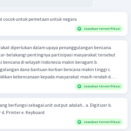
al cocok untuk pemetaan untuk negara
Jawaban terverifikasi
arakat diperlukan dalam upaya penanggulangan bencana.
ar-belakangi pentingnya partisipasi masyarakat tersebut
ensi bencana di wilayah Indonesia makin beragam b.
langan dana bantuan korban bencana makin tinggi c.
ikan kebencanaan kepada masyarakat masih rendah d.
akan pihak yang langsung berhadapan dengan bencana e.
Jawaban terverifikasi
erintah bahwa masyarakat mampu mengatasi bencana
ng berfungsi sebagai unit output adalah... a. Digitizer b.
 d. Printer e. Keyboard
Jawaban terverifikasi