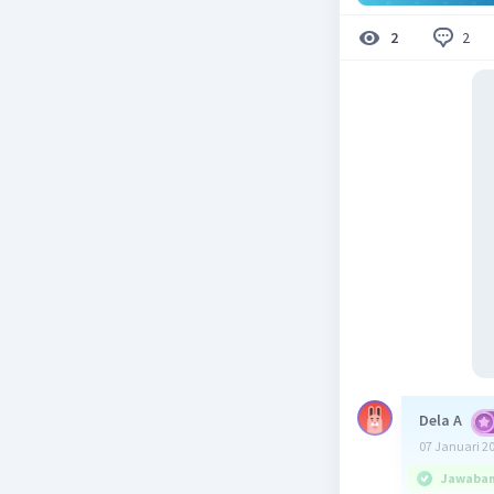
2
2
Dela A
07 Januari 2
Jawaban 