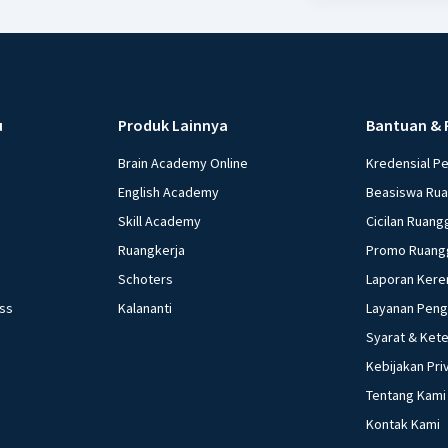
u
Produk Lainnya
Bantuan & 
Brain Academy Online
Kredensial P
English Academy
Beasiswa Ru
Skill Academy
Cicilan Ruang
Ruangkerja
Promo Ruang
Schoters
Laporan Kere
ess
Kalananti
Layanan Pen
Syarat & Ket
Kebijakan Pri
Tentang Kami
Kontak Kami