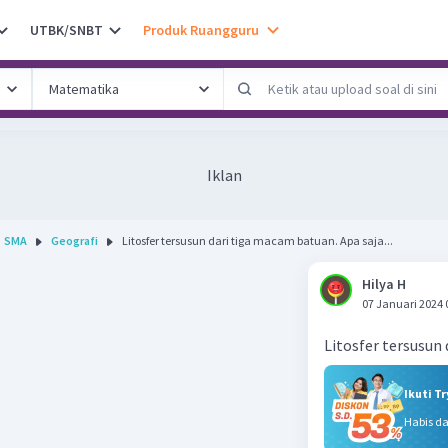
UTBK/SNBT
Produk Ruangguru
Iklan
SMA
Geografi
Litosfer tersusun dari tiga macam batuan. Apa saja...
Hilya H
07 Januari 2024 
Litosfer tersusun
Ikuti T
Habis d