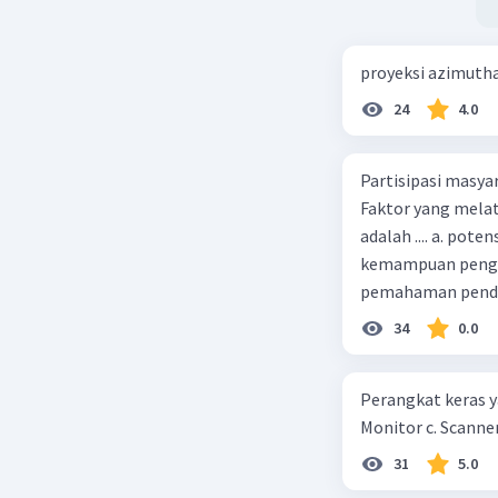
proyeksi azimuth
24
4.0
Partisipasi masy
Faktor yang melat
adalah .... a. pot
kemampuan pengga
pemahaman pendid
masyarakat merup
34
0.0
kepercayaan pem
Perangkat keras ya
Monitor c. Scanner
31
5.0