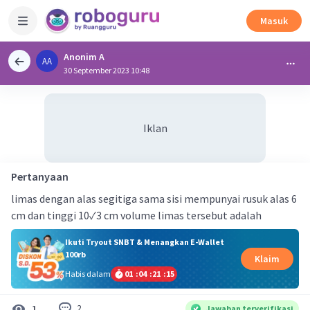
Masuk
Anonim A
AA
30 September 2023 10:48
Iklan
Pertanyaan
limas dengan alas segitiga sama sisi mempunyai rusuk alas 6
cm dan tinggi 10✓3 cm volume limas tersebut adalah
Ikuti Tryout SNBT & Menangkan E-Wallet
100rb
Klaim
Habis dalam
01
:
04
:
21
:
15
2
1
Jawaban terverifikasi