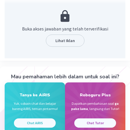
Buka akses jawaban yang telah terverifikasi
Lihat Iklan
·
0.0
(
0
)
Balas
Beri Rating
Mau pemahaman lebih dalam untuk soal ini?
Vincent M
Community
Level 73
30 September 2023 11:25
Tanya ke AiRIS
Roboguru Plus
Jawaban : 90 cm^3
Yuk, cobain chat dan belajar
Dapatkan pembahasan soal
ga
Perhatikan penjelasan berikut.
Iklan
bareng AiRIS, teman pintarmu!
pake lama
, langsung dari Tutor!
Ingat rumus volume limas:
Volume = 1/3 × luas alas × tinggi
Chat AiRIS
Chat Tutor
Rumus luas segitiga: