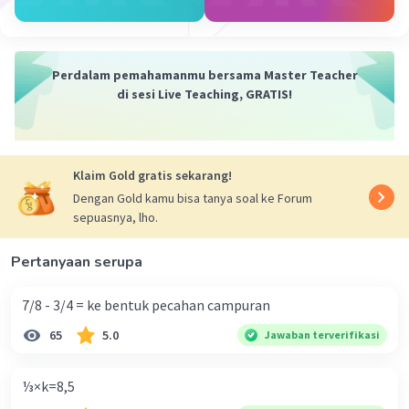
Luas = 1/2 × alas × tinggi segitiga
Ingat pula sifat:
√a × √a = a
a√b × c√d = ac√bd
Perdalam pemahamanmu bersama Master Teacher
di sesi Live Teaching, GRATIS!
Alas limas berbentuk segitiga sama sisi dengan
panjang 6 cm, maka tinggi segitiga dapat
ditentukan dengan konsep pythagoras pada
hubungan tinggi segitiga, setengah dari sisi
Klaim Gold gratis sekarang!
segitiga, dan sisi segitiga sebagai sisi miringnya
Dengan Gold kamu bisa tanya soal ke Forum
sebagai berikut:
sepuasnya, lho.
tinggi segitiga
= √(6^2 - 3^2)
Pertanyaan serupa
= √(36 - 9)
= √27
7/8 - 3/4 = ke bentuk pecahan campuran
= 3√3 cm
65
5.0
Jawaban terverifikasi
Sehingga volumenya:
Volume
= 1/3 × luas alas × tinggi
⅓×k=8,5
= 1/3 × 1/2 × 6 × 3√3 × 10√3