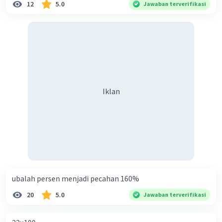
12
5.0
Jawaban terverifikasi
= 1/6 × 6 × 3√3 × 10√3
= 3√3 × 10√3
= 90 cm^3
Jadi, volume limas tersebut adalah 90 cm^3.
·
0.0
(
0
)
Balas
Beri Rating
Iklan
ubalah persen menjadi pecahan 160%
20
5.0
Jawaban terverifikasi