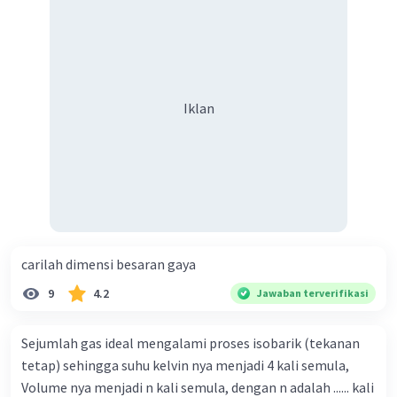
Iklan
·
5.0
(
1
)
Balas
Beri Rating
Iklan
carilah dimensi besaran gaya
9
4.2
Jawaban terverifikasi
Sejumlah gas ideal mengalami proses isobarik (tekanan
tetap) sehingga suhu kelvin nya menjadi 4 kali semula,
Volume nya menjadi n kali semula, dengan n adalah ...... kali