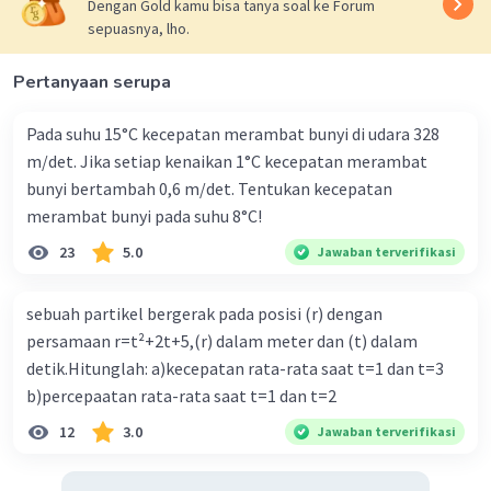
Dengan Gold kamu bisa tanya soal ke Forum
2
A = Luas permukaan (cm
)
sepuasnya, lho.
Maka titik berat peluru tersebut adalah
Pertanyaan serupa
x = (A1. x1 + A2. x2) / (A1 + A2 )
x = (25 . 6,25 + 15 . 6,25) / (25 + 15)
Pada suhu 15°C kecepatan merambat bunyi di udara 328
x = 250 / 40
m/det. Jika setiap kenaikan 1°C kecepatan merambat
x = 6,25 cm
bunyi bertambah 0,6 m/det. Tentukan kecepatan
merambat bunyi pada suhu 8°C!
y = (A1.y1 + A2.y2) / (A1 + A2)
23
5.0
Jawaban terverifikasi
y = (25 . 1 + 15 . 3) / (25 + 15)
y = 70 / 40
sebuah partikel bergerak pada posisi (r) dengan
y = 1,75 cm
persamaan r=t²+2t+5,(r) dalam meter dan (t) dalam
Maka titik berat benda tersebut adalah B. 1.75
detik.Hitunglah: a)kecepatan rata-rata saat t=1 dan t=3
cm
b)percepaatan rata-rata saat t=1 dan t=2
12
3.0
Jawaban terverifikasi