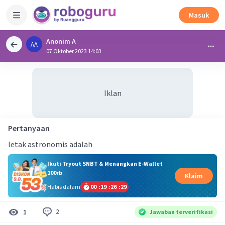
Masuk
Anonim A
AA
07 Oktober 2023 14:03
Iklan
Pertanyaan
letak astronomis adalah
Ikuti Tryout SNBT & Menangkan E-Wallet
100rb
Klaim
Habis dalam
00
:
19
:
26
:
28
2
1
Jawaban terverifikasi