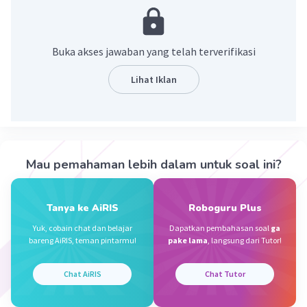
·
0.0
(
0
)
Balas
Beri Rating
Buka akses jawaban yang telah terverifikasi
Nanda R
Community
Level 89
Lihat Iklan
07 Oktober 2023 14:10
Jawaban terverifikasi
Letak astronomis adalah letak suatu wilayah
Iklan
berdasarkan garis lintang dan garis bujur,
Mau pemahaman lebih dalam untuk soal ini?
biasanya diukur berdasarkan jaraknya dari bumi.
·
0.0
(
0
)
Balas
Beri Rating
Tanya ke AiRIS
Roboguru Plus
Yuk, cobain chat dan belajar
Dapatkan pembahasan soal
ga
bareng AiRIS, teman pintarmu!
pake lama
, langsung dari Tutor!
Chat AiRIS
Chat Tutor