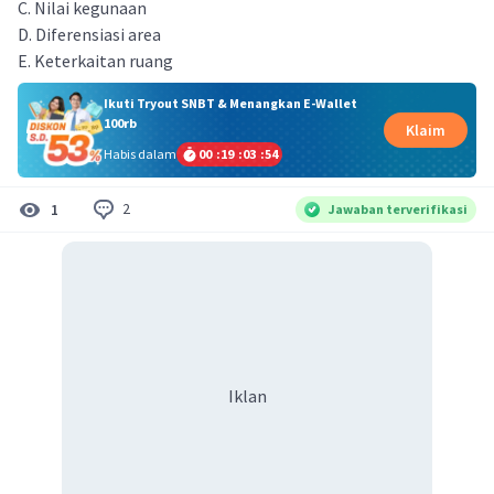
C. Nilai kegunaan
D. Diferensiasi area
E. Keterkaitan ruang
Ikuti Tryout SNBT & Menangkan E-Wallet
100rb
Klaim
Habis dalam
00
:
19
:
03
:
54
2
1
Jawaban terverifikasi
Iklan