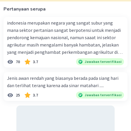
Pertanyaan serupa
Konsep diferensiasi area adalah konsep yang
menjelaskan tentang adanya perbedaan karakteristik
suatu wilayah dengan wilayah lainnya. Dalam hal ini,
indonesia merupakan negara yang sangat subur yang
masyarakat pegunungan dan masyarakat perkotaan
mana sektor pertanian sangat berpotensi untuk menjadi
memiliki persepsi dan penggunaan yang berbeda
pendorong kemajuan nasional, namun saaat ini sektor
terhadap lereng dengan terasering. Bagi masyarakat
agrikutur masih mengalami banyak hambatan, jelaskan
pegunungan, lereng dengan terasering merupakan
tempat untuk bercocok tanam, sedangkan bagi
yang menjadi penghambat perkembangan agrikultur di
masyarakat perkotaan, tempat tersebut dianggap
indonesia
70
3.7
Jawaban terverifikasi
sebagai lokasi wisata.
Kesimpulan:
Jenis awan rendah yang biasanya berada pada siang hari
Jadi, konsep geografi yang terdapat dalam pernyataan
dan terlihat terang karena ada sinar matahari .....
tersebut adalah D. Diferensiasi area. Semoga
penjelasan ini membantu kamu memahami konsep ini
25
3.7
Jawaban terverifikasi
lebih baik 🙂
·
0.0
(
0
)
Balas
Beri Rating