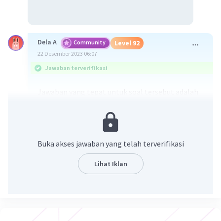
Dela A
Community
Level 92
22 Desember 2023 06:07
Jawaban terverifikasi
Jawaban yang tepat untuk soal tersebut adalah
opsi C. Nilai kegunaan.
Nilai kegunaan berkaitan dengan kelebihan yang
dimiliki suatu tempat atau wilayah tertentu dan
memiliki kegunaan yang berdasarkan fungsinya.
Buka akses jawaban yang telah terverifikasi
Nilai kegunaan suatu wilayah/tempat di muka
bumi bersifat relatif, Nilai, kegunaan tersebut
Lihat Iklan
berkaitan dengan kemampuan masyarakatnya.
Sebagai contoh, penduduk yang tinggal di daerah
pegunungan menganggap suasana pegunungan
tidak memiliki nilai kegunaan karena mereka