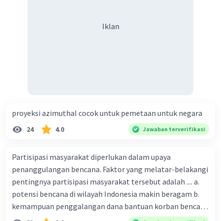
Iklan
proyeksi azimuthal cocok untuk pemetaan untuk negara
24
4.0
Jawaban terverifikasi
Partisipasi masyarakat diperlukan dalam upaya
penanggulangan bencana. Faktor yang melatar-belakangi
pentingnya partisipasi masyarakat tersebut adalah .... a.
potensi bencana di wilayah Indonesia makin beragam b.
kemampuan penggalangan dana bantuan korban bencana
makin tinggi c. pemahaman pendidikan kebencanaan