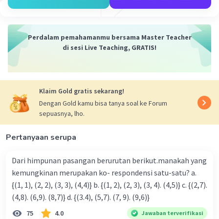
Perdalam pemahamanmu bersama Master Teacher
di sesi Live Teaching, GRATIS!
Klaim Gold gratis sekarang!
Dengan Gold kamu bisa tanya soal ke Forum
sepuasnya, lho.
Pertanyaan serupa
Dari himpunan pasangan berurutan berikut.manakah yang
kemungkinan merupakan ko- respondensi satu-satu? a.
{(1, 1), (2, 2), (3, 3), (4,4)} b. {(1, 2), (2, 3), (3, 4). (4,5)} c. {(2,7).
(4,8). (6,9). (8,7)} d. {(3.4), (5,7). (7, 9). (9,6)}
75
4.0
Jawaban terverifikasi