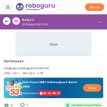
Masuk
Nadya S
09 Oktober 2023 21:53
Iklan
Pertanyaan
Lengkapi pembagian berikut ini!
(-55) : (-5) = ... ⇔ (-5) x ...=-55
Ikuti Tryout SNBT & Menangkan E-Wallet
100rb
Klaim
Habis dalam
01
:
11
:
09
:
17
1
1
Jawaban terverifikasi