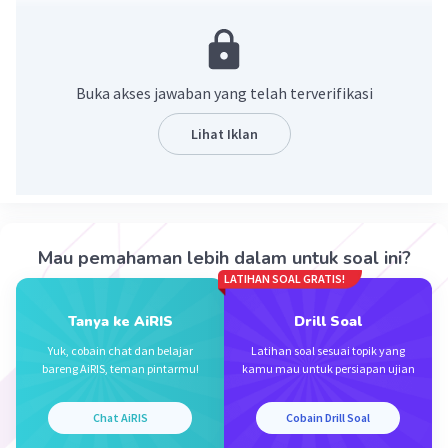
Ingat
(-a) : (-b) = a : b
(-a) x b = -(axb)
Buka akses jawaban yang telah terverifikasi
a : b = c⇔ b x c = a
Lihat Iklan
Lengkapi pembagian berikut ini!
(-55) : (-5) = 11⇔ (-5) x 11=-55
Jadi Jawabnya adalah (-55) : (-5) = 11⇔ (-5) x 11=-55
Mau pemahaman lebih dalam untuk soal ini?
·
0.0
(
0
)
Balas
Beri Rating
LATIHAN SOAL GRATIS!
Tanya ke AiRIS
Drill Soal
Yuk, cobain chat dan belajar
Latihan soal sesuai topik yang
bareng AiRIS, teman pintarmu!
kamu mau untuk persiapan ujian
Chat AiRIS
Cobain Drill Soal
Iklan