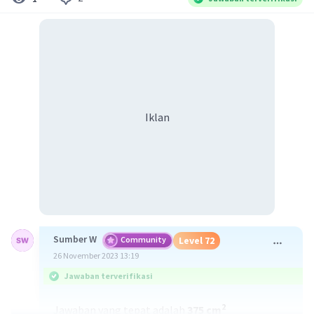
Iklan
Sumber W
Community
Level 72
26 November 2023 13:19
Jawaban terverifikasi
2
Jawaban yang tepat adalah
375 cm