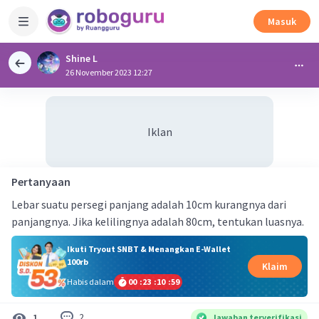
Masuk
Shine L
26 November 2023 12:27
Iklan
Pertanyaan
Lebar suatu persegi panjang adalah 10cm kurangnya dari
panjangnya. Jika kelilingnya adalah 80cm, tentukan luasnya.
Ikuti Tryout SNBT & Menangkan E-Wallet
100rb
Klaim
Habis dalam
00
:
23
:
10
:
59
2
1
Jawaban terverifikasi