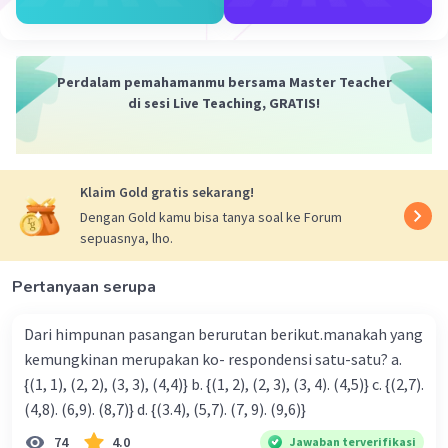
= 25 x 15
2
= 375 cm
·
0.0
(
0
)
Balas
Beri Rating
Perdalam pemahamanmu bersama Master Teacher
di sesi Live Teaching, GRATIS!
Muhammad A
Level 2
27 November 2023 00:29
Jawabannya adalah 375 cm2
Klaim Gold gratis sekarang!
Dengan Gold kamu bisa tanya soal ke Forum
·
0.0
(
0
)
Balas
Beri Rating
sepuasnya, lho.
Iklan
Pertanyaan serupa
Dari himpunan pasangan berurutan berikut.manakah yang
kemungkinan merupakan ko- respondensi satu-satu? a.
{(1, 1), (2, 2), (3, 3), (4,4)} b. {(1, 2), (2, 3), (3, 4). (4,5)} c. {(2,7).
(4,8). (6,9). (8,7)} d. {(3.4), (5,7). (7, 9). (9,6)}
74
4.0
Jawaban terverifikasi