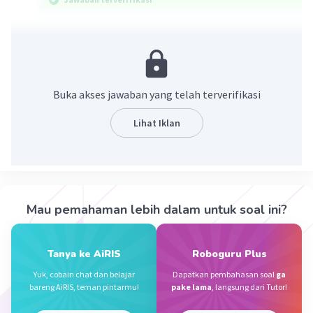
Jawaban yang benar adalah 1 bagian.
Ibu memiliki sebatang cokelat dan dibagi sama
besar kepada Nina dan Adi. Pembagian tersebut
Buka akses jawaban yang telah terverifikasi
dapat dinyatakan dalam bentuk pecahan berikut.
Bagian masing-maisng = Jumlah cokelat :
Lihat Iklan
jumlah penerima
= 1 batang : 2
= 1/2 batang atau setengah bagian cokelat.
Jadi, Nina menerima setengah batang cokelat
Mau pemahaman lebih dalam untuk soal ini?
atau 1 bagian.
·
0.0
(
0
)
Balas
Beri Rating
Tanya ke AiRIS
Roboguru Plus
Yuk, cobain chat dan belajar
Dapatkan pembahasan soal
ga
bareng AiRIS, teman pintarmu!
pake lama
, langsung dari Tutor!