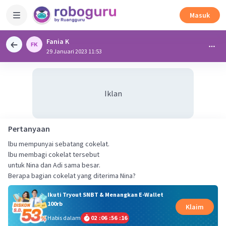
Masuk
Fania K
29 Januari 2023 11:53
Iklan
Pertanyaan
lbu mempunyai sebatang cokelat.
lbu membagi cokelat tersebut
untuk Nina dan Adi sama besar.
Berapa bagian cokelat yang diterima Nina?
Ikuti Tryout SNBT & Menangkan E-Wallet
100rb
Klaim
Habis dalam
02
:
06
:
56
:
15