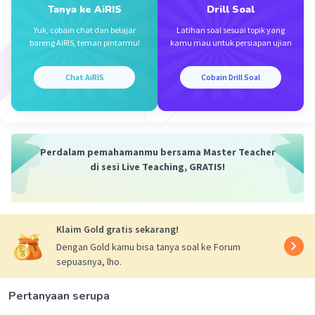
Tumbuhan baru akan tumbuh pada
Tanya ke AiRIS
Drill Soal
tempat-tempat di mana batangnya
Yuk, cobain chat dan belajar
Latihan soal sesuai topik yang
menjalar
bareng AiRIS, teman pintarmu!
kamu mau untuk persiapan ujian
Tidak mempunyai cadangan makanan
Chat AiRIS
Cobain Drill Soal
Contoh :
Semanggi
Perdalam pemahamanmu bersama Master Teacher
Pegagan atau antanan
di sesi Live Teaching, GRATIS!
·
0.0
(
0
)
Balas
Beri Rating
Klaim Gold gratis sekarang!
Dengan Gold kamu bisa tanya soal ke Forum
sepuasnya, lho.
Pertanyaan serupa