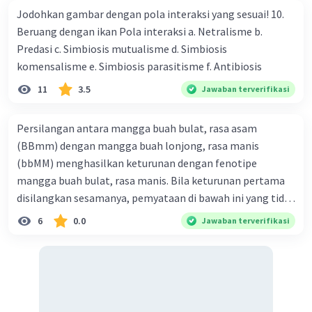
Jodohkan gambar dengan pola interaksi yang sesuai! 10.
Iklan
Beruang dengan ikan Pola interaksi a. Netralisme b.
Predasi c. Simbiosis mutualisme d. Simbiosis
komensalisme e. Simbiosis parasitisme f. Antibiosis
11
3.5
Jawaban terverifikasi
Persilangan antara mangga buah bulat, rasa asam
(BBmm) dengan mangga buah lonjong, rasa manis
(bbMM) menghasilkan keturunan dengan fenotipe
mangga buah bulat, rasa manis. Bila keturunan pertama
disilangkan sesamanya, pemyataan di bawah ini yang tidak
benar mengenai keturunan yang dihasilkan dari
6
0.0
Jawaban terverifikasi
persilangan terse but adalah ... A. dihasilkan sembilan
mangga buah bulat, rasa mants B. dihasilkan tiga mangga
buah lonjong, rasa asam C. dihasi lkan tiga mangga buah
bulat, rasa manis D. dihasi lkan tiga mangga buah bulat,
rasa asam