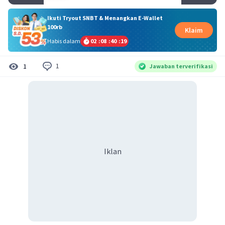
Ikuti Tryout SNBT & Menangkan E-Wallet
100rb
Klaim
Habis dalam
02
:
08
:
40
:
18
1
1
Jawaban terverifikasi
Iklan