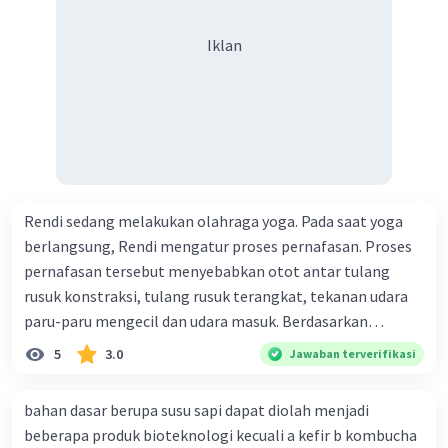
Iklan
Rendi sedang melakukan olahraga yoga. Pada saat yoga
berlangsung, Rendi mengatur proses pernafasan. Proses
pernafasan tersebut menyebabkan otot antar tulang
rusuk konstraksi, tulang rusuk terangkat, tekanan udara
paru-paru mengecil dan udara masuk. Berdasarkan
informasi tersebut, dapat disimpulkan bahwa Rendi
5
3.0
Jawaban terverifikasi
sedang melakukan proses pernafasan....
bahan dasar berupa susu sapi dapat diolah menjadi
beberapa produk bioteknologi kecuali a kefir b kombucha