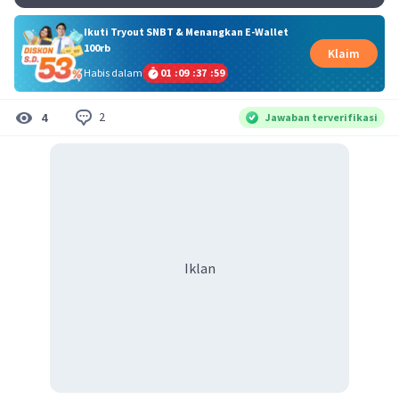
Ikuti Tryout SNBT & Menangkan E-Wallet
100rb
Klaim
Habis dalam
01
:
09
:
37
:
59
2
4
Jawaban terverifikasi
Iklan