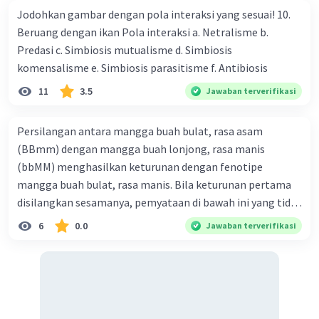
Bbmm: Tanaman mangga besar namun
Jodohkan gambar dengan pola interaksi yang sesuai! 10.
tidak manis.
Beruang dengan ikan Pola interaksi a. Netralisme b.
bbMm: Tanaman mangga kecil dan manis.
Predasi c. Simbiosis mutualisme d. Simbiosis
bbmm: Tanaman mangga kecil dan tidak
komensalisme e. Simbiosis parasitisme f. Antibiosis
manis.
11
3.5
Jawaban terverifikasi
Jadi, dalam persilangan ini, Anda dapat
mendapatkan keturunan dengan berbagai
Persilangan antara mangga buah bulat, rasa asam
karakteristik buah, termasuk ukuran dan rasa
(BBmm) dengan mangga buah lonjong, rasa manis
manis yang berbeda. Setiap keturunan akan
(bbMM) menghasilkan keturunan dengan fenotipe
memiliki kombinasi alel yang berbeda untuk gen
mangga buah bulat, rasa manis. Bila keturunan pertama
ukuran (Bb atau bb) dan gen rasa manis (Mm
disilangkan sesamanya, pemyataan di bawah ini yang tidak
atau mm).
benar mengenai keturunan yang dihasilkan dari
6
0.0
Jawaban terverifikasi
persilangan terse but adalah ... A. dihasilkan sembilan
mangga buah bulat, rasa mants B. dihasilkan tiga mangga
buah lonjong, rasa asam C. dihasi lkan tiga mangga buah
·
0.0
(
0
)
Balas
Beri Rating
bulat, rasa manis D. dihasi lkan tiga mangga buah bulat,
rasa asam
Emma R
Level 54