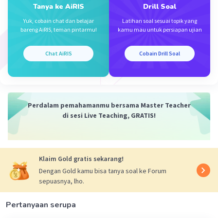
Genotipe orangtua 1: BbMm
Tanya ke AiRIS
Drill Soal
Genotipe orangtua 2: bbmm
Yuk, cobain chat dan belajar
Latihan soal sesuai topik yang
bareng AiRIS, teman pintarmu!
kamu mau untuk persiapan ujian
Ketika kedua orangtua memiliki dua alel yang
berbeda untuk setiap gen, ada empat kombinasi
Chat AiRIS
Cobain Drill Soal
genetik yang mungkin terjadi pada keturunan
mereka:
BbMm
Perdalam pemahamanmu bersama Master Teacher
Bbmm
di sesi Live Teaching, GRATIS!
bbMm
bbmm
Setiap kombinasi genetik ini akan menghasilkan
Klaim Gold gratis sekarang!
tanaman mangga dengan karakteristik yang
Dengan Gold kamu bisa tanya soal ke Forum
berbeda-beda berdasarkan alel yang mereka
sepuasnya, lho.
bawa:
Pertanyaan serupa
BbMm: Tanaman mangga besar dan manis.