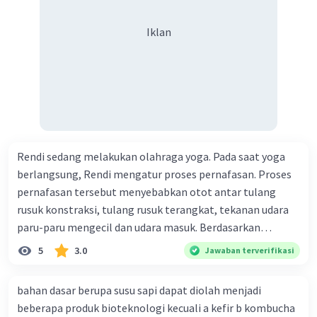
05 Oktober 2023 04:47
Iklan
thank you jawabannya
Kevin L
Gold
Level 87
03 Oktober 2023 08:32
Pertanyaan: Bagaimana keturunan dari persilangan
antara tanaman mangga besar manis dengan genotipe
Rendi sedang melakukan olahraga yoga. Pada saat yoga
BbMm dan tanaman mangga besar asam dengan
Iklan
berlangsung, Rendi mengatur proses pernafasan. Proses
genotipe bbmm?
pernafasan tersebut menyebabkan otot antar tulang
Jawaban:
rusuk konstraksi, tulang rusuk terangkat, tekanan udara
paru-paru mengecil dan udara masuk. Berdasarkan
Ketika kita melakukan persilangan antara dua tanaman
informasi tersebut, dapat disimpulkan bahwa Rendi
dengan genotipe yang berbeda, kita dapat
5
3.0
Jawaban terverifikasi
sedang melakukan proses pernafasan....
memprediksi keturunan yang mungkin muncul. Dalam
kasus ini, kita akan memperoleh keturunan dari
bahan dasar berupa susu sapi dapat diolah menjadi
persilangan antara tanaman mangga besar manis
beberapa produk bioteknologi kecuali a kefir b kombucha
dengan genotipe BbMm dan tanaman mangga besar