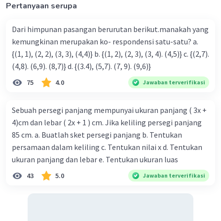
Pertanyaan serupa
Dari himpunan pasangan berurutan berikut.manakah yang
kemungkinan merupakan ko- respondensi satu-satu? a.
{(1, 1), (2, 2), (3, 3), (4,4)} b. {(1, 2), (2, 3), (3, 4). (4,5)} c. {(2,7).
(4,8). (6,9). (8,7)} d. {(3.4), (5,7). (7, 9). (9,6)}
Iklan
75
4.0
Jawaban terverifikasi
Sebuah persegi panjang mempunyai ukuran panjang ( 3x +
4)cm dan lebar ( 2x + 1 ) cm. Jika keliling persegi panjang
85 cm. a. Buatlah sket persegi panjang b. Tentukan
persamaan dalam keliling c. Tentukan nilai x d. Tentukan
ukuran panjang dan lebar e. Tentukan ukuran luas
43
5.0
Jawaban terverifikasi