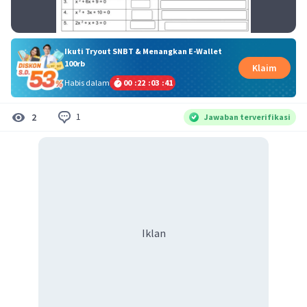
Ikuti Tryout SNBT & Menangkan E-Wallet
100rb
Klaim
Habis dalam
00
:
22
:
03
:
41
1
2
Jawaban terverifikasi
Iklan