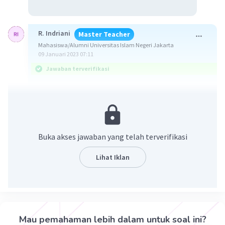
R. Indriani
Master Teacher
Mahasiswa/Alumni Universitas Islam Negeri Jakarta
09 Januari 2023 07:11
Jawaban terverifikasi
Jawaban yang benar adalah D = 0 dan tidak
memiliki akar.
Ingat!
Buka akses jawaban yang telah terverifikasi
Bentuk umum persamaan kuadrat:
ax² + bx + c = 0
Lihat Iklan
Rumus diskriminan berikut:
D = b² - 4ac
Jenis akar persamaan kuadrat berikut:
Mau pemahaman lebih dalam untuk soal ini?