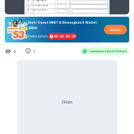
Ikuti Tryout SNBT & Menangkan E-Wallet
100rb
Klaim
Habis dalam
00
:
18
:
26
:
14
1
1
Jawaban terverifikasi
Iklan