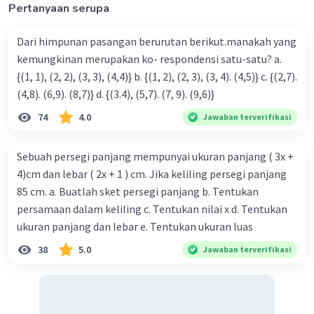
Pertanyaan serupa
Dari himpunan pasangan berurutan berikut.manakah yang
kemungkinan merupakan ko- respondensi satu-satu? a.
Iklan
{(1, 1), (2, 2), (3, 3), (4,4)} b. {(1, 2), (2, 3), (3, 4). (4,5)} c. {(2,7).
(4,8). (6,9). (8,7)} d. {(3.4), (5,7). (7, 9). (9,6)}
74
4.0
Jawaban terverifikasi
Sebuah persegi panjang mempunyai ukuran panjang ( 3x +
4)cm dan lebar ( 2x + 1 ) cm. Jika keliling persegi panjang
85 cm. a. Buatlah sket persegi panjang b. Tentukan
persamaan dalam keliling c. Tentukan nilai x d. Tentukan
ukuran panjang dan lebar e. Tentukan ukuran luas
38
5.0
Jawaban terverifikasi