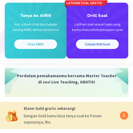
LATIHAN SOAL GRATIS!
Jika D > 0, maka mempunyai dua akar real
yang berbeda
Tanya ke AiRIS
Drill Soal
Yuk, cobain chat dan belajar
Latihan soal sesuai topik yang
bareng AiRIS, teman pintarmu!
kamu mau untuk persiapan ujian
2
x
+ 7x +6 = 0, maka a = 1, b = 7, dan c = 6
2
D = b
- 4ac
Chat AiRIS
Cobain Drill Soal
2
D = 7
- 4(1)(6)
D = 49 - 24
D = 25
Karena D > 0, maka mempunyai dua akar nyata
Perdalam pemahamanmu bersama Master Teacher
yang berbeda.
di sesi Live Teaching, GRATIS!
Jadi, nilai diskriminannya adalah 25 dan jenis
akarnya adalah dua akar real yang berbeda.
Klaim Gold gratis sekarang!
·
0.0
(
0
)
Balas
Beri Rating
Dengan Gold kamu bisa tanya soal ke Forum
sepuasnya, lho.