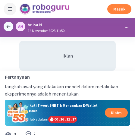
Masuk
Anisa N
14 November 2023 11:50
Iklan
Pertanyaan
langkah awal yang dilakukan mendel dalam melakukan
eksperimennya adalah menentukan
Ikuti Tryout SNBT & Menangkan E-Wallet
100rb
Klaim
Habis dalam
00
:
16
:
11
:
17
2
3