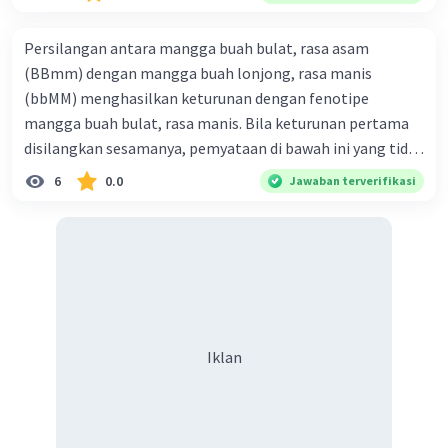
Persilangan antara mangga buah bulat, rasa asam
(BBmm) dengan mangga buah lonjong, rasa manis
(bbMM) menghasilkan keturunan dengan fenotipe
mangga buah bulat, rasa manis. Bila keturunan pertama
disilangkan sesamanya, pemyataan di bawah ini yang tidak
benar mengenai keturunan yang dihasilkan dari
6
0.0
Jawaban terverifikasi
persilangan terse but adalah ... A. dihasilkan sembilan
mangga buah bulat, rasa mants B. dihasilkan tiga mangga
buah lonjong, rasa asam C. dihasi lkan tiga mangga buah
bulat, rasa manis D. dihasi lkan tiga mangga buah bulat,
rasa asam
Iklan