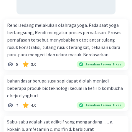
Rendi sedang melakukan olahraga yoga. Pada saat yoga
berlangsung, Rendi mengatur proses pernafasan. Proses
pernafasan tersebut menyebabkan otot antar tulang
rusuk konstraksi, tulang rusuk terangkat, tekanan udara
paru-paru mengecil dan udara masuk. Berdasarkan
informasi tersebut, dapat disimpulkan bahwa Rendi
5
3.0
Jawaban terverifikasi
sedang melakukan proses pernafasan....
bahan dasar berupa susu sapi dapat diolah menjadi
beberapa produk bioteknologi kecuali a kefir b kombucha
c keju d yoghurt
7
4.0
Jawaban terverifikasi
Sabu-sabu adalah zat adiktif yang mengandung …. a.
kokain b. amfetamin c. morfin d. barbiturat