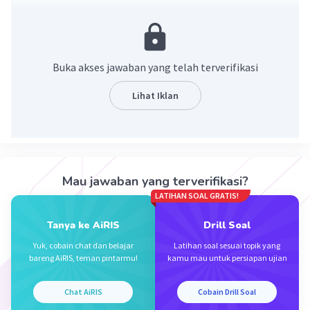
·
0.0
(
0
)
Balas
Beri Rating
FILDZAH M
Level 24
Buka akses jawaban yang telah terverifikasi
17 November 2023 11:00
Lihat Iklan
Menyelidiki sifat pewarisan dalam genetika
dilakukan oleh mendel dengan memanfaatkan
Iklan
kacang ercis
Mau jawaban yang terverifikasi?
·
0.0
(
0
)
Balas
Beri Rating
LATIHAN SOAL GRATIS!
Tanya ke AiRIS
Drill Soal
Yuk, cobain chat dan belajar
Latihan soal sesuai topik yang
bareng AiRIS, teman pintarmu!
kamu mau untuk persiapan ujian
Chat AiRIS
Cobain Drill Soal