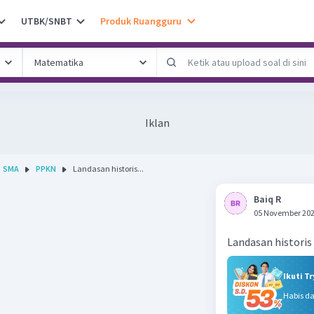
UTBK/SNBT
Produk Ruangguru
Iklan
SMA
PPKN
Landasan historis...
Baiq R
05 November 202
Landasan historis
Ikuti T
Habis d