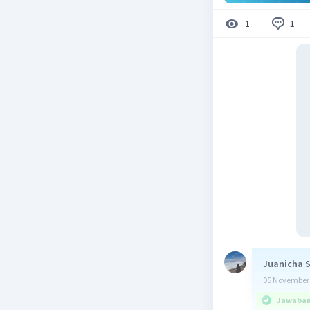
1
1
Juanicha 
05 November 
Jawaban 