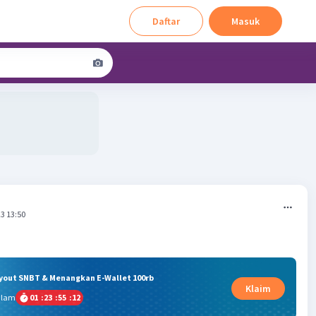
Daftar
Masuk
3 13:50
ryout SNBT & Menangkan E-Wallet 100rb
Klaim
alam
01
:
23
:
55
:
12