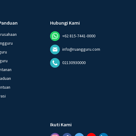
Panduan
Hubungi Kami
erusahaan
+62 815-7441-0000
angguru
info@ruangguru.com
guru
guru
02130930000
ntanan
gaduan
entuan
vasi
Ikuti Kami