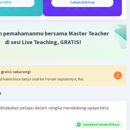
at AiRIS
Cobain Drill Soal
volusi industri, dan sebagainya.
gan Historiografi: Landasan historis mencakup
n tentang perkembangan disiplin sejarah, termasuk
sejarah ditulis, dianalisis, dan dipahami seiring waktu.
m pemahamanmu bersama Master Teacher
plin sejarah, landasan historis adalah dasar yang
 oleh sejarawan untuk melakukan penelitian, membuat
di sesi Live Teaching, GRATIS!
asi, dan merangkum masa lalu. Ini adalah kerangka yang
nkan kita memahami dan mengartikan sejarah dengan
k, dan membantu kita menghindari kesalahan dalam
narasi sejarah.
 gratis sekarang!
d kamu bisa tanya soal ke Forum sepuasnya, lho.
·
0.0
(
0
)
Balas
ating
a
 dilakukan pelajar dalam rangka mendukung upaya bela
Jawaban terverifikasi