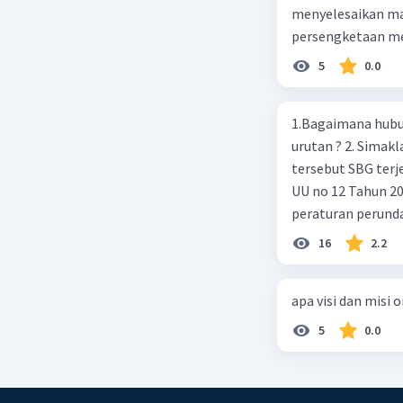
menyelesaikan mas
persengketaan me
5
0.0
1.Bagaimana hubun
urutan ? 2. Simaklah beberapa peraturan perundangan apakah peraturan
tersebut SBG terj
UU no 12 Tahun 2011,
peraturan perund
2003 4.sebutkan produk UU atas perintah UUD NRI Tahun 1945 ( pasal18, pasal
16
2.2
22, pasal 23, Pasal
pasal 33 )
apa visi dan misi 
5
0.0