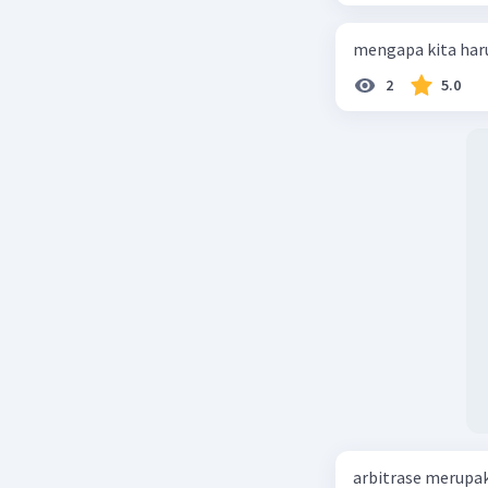
mengapa kita haru
2
5.0
arbitrase merupa