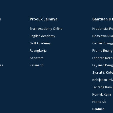
u
Produk Lainnya
Bantuan & 
Brain Academy Online
Kredensial P
English Academy
Beasiswa Ru
Skill Academy
Cicilan Ruang
Ruangkerja
Promo Ruang
Schoters
Laporan Kere
ess
Kalananti
Layanan Pen
Syarat & Ket
Kebijakan Pri
Tentang Kami
Kontak Kami
Press Kit
Bantuan