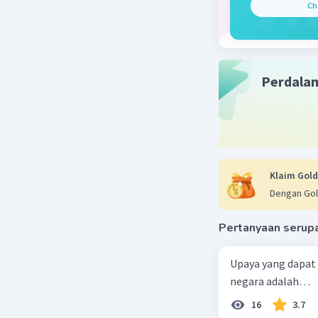
Ch
perang, re
5. Pandan
pemahama
bagaimana 
Perdala
Dalam disi
digunakan
interpret
memungki
lebih bai
menyusun 
Klaim Gold
Dengan Gol
Beri R
Pertanyaan serup
Upaya yang dapat
negara adalah…
16
3.7