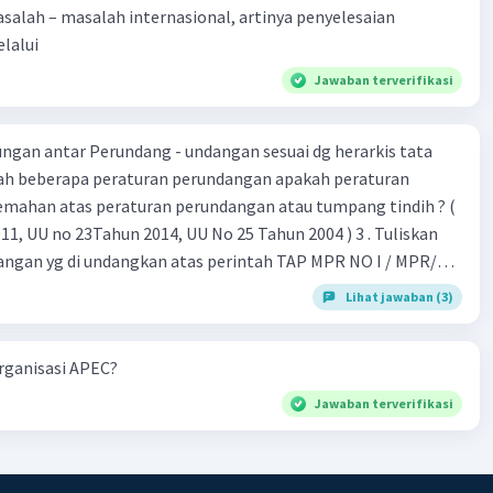
alah – masalah internasional, artinya penyelesaian
lalui
Jawaban terverifikasi
gan antar Perundang - undangan sesuai dg herarkis tata
emahan atas peraturan perundangan atau tumpang tindih ? (
 UU no 23Tahun 2014, UU No 25 Tahun 2004 ) 3 . Tuliskan
angan yg di undangkan atas perintah TAP MPR NO I / MPR/
Lihat jawaban (3)
 26 , Pasal 27,pasal ,pasal 28, pasal 29, pasal 30 ,pasal 31 dan
organisasi APEC?
Jawaban terverifikasi