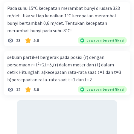
Pada suhu 15°C kecepatan merambat bunyi di udara 328
m/det. Jika setiap kenaikan 1°C kecepatan merambat
bunyi bertambah 0,6 m/det. Tentukan kecepatan
merambat bunyi pada suhu 8°C!
Iklan
23
5.0
Jawaban terverifikasi
sebuah partikel bergerak pada posisi (r) dengan
persamaan r=t²+2t+5,(r) dalam meter dan (t) dalam
detik.Hitunglah: a)kecepatan rata-rata saat t=1 dan t=3
b)percepaatan rata-rata saat t=1 dan t=2
12
3.0
Jawaban terverifikasi