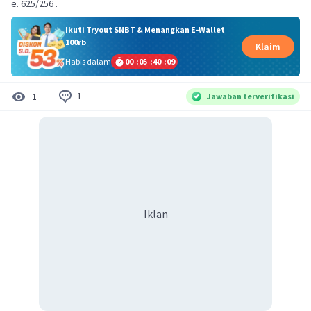
e. 625/256 .
Ikuti Tryout SNBT & Menangkan E-Wallet
100rb
Klaim
Habis dalam
00
:
05
:
40
:
09
1
1
Jawaban terverifikasi
Iklan