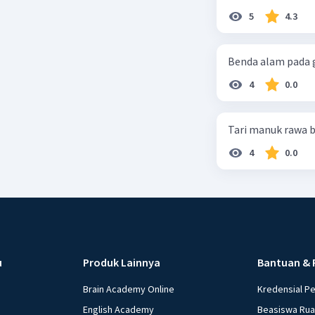
5
4.3
Benda alam pada g
4
0.0
Tari manuk rawa b
4
0.0
u
Produk Lainnya
Bantuan & 
Brain Academy Online
Kredensial P
English Academy
Beasiswa Ru