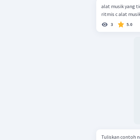
alat musik yang ti
ritmis c alat mus
3
5.0
Tuliskan contoh n