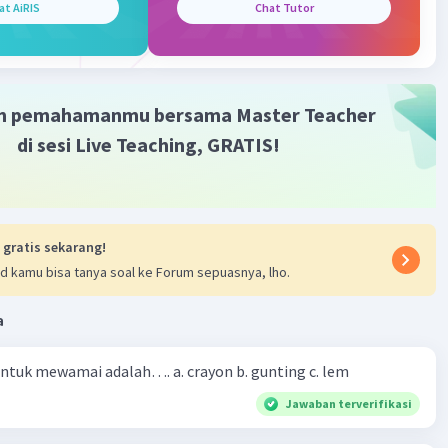
at AiRIS
Chat Tutor
m pemahamanmu bersama Master Teacher
di sesi Live Teaching, GRATIS!
 gratis sekarang!
d kamu bisa tanya soal ke Forum sepuasnya, lho.
a
 untuk mewamai adalah…. a. crayon b. gunting c. lem
Jawaban terverifikasi