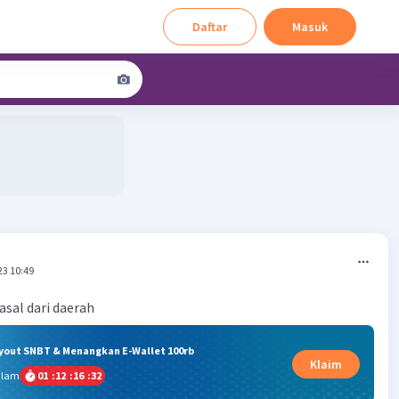
Daftar
Masuk
23 10:49
asal dari daerah
ryout SNBT & Menangkan E-Wallet 100rb
Klaim
alam
01
:
12
:
16
:
31