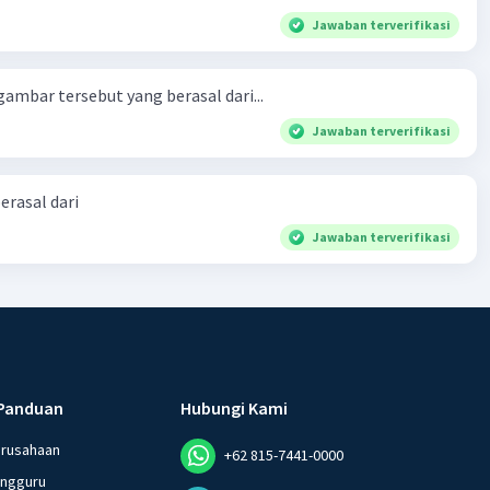
Jawaban terverifikasi
ambar tersebut yang berasal dari...
Jawaban terverifikasi
erasal dari
Jawaban terverifikasi
Panduan
Hubungi Kami
erusahaan
+62 815-7441-0000
angguru