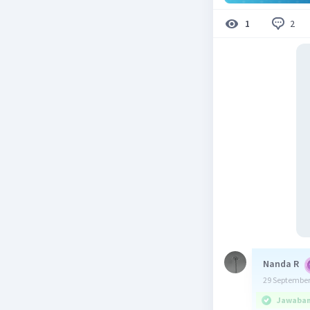
2
1
Nanda R
29 September
Jawaban 