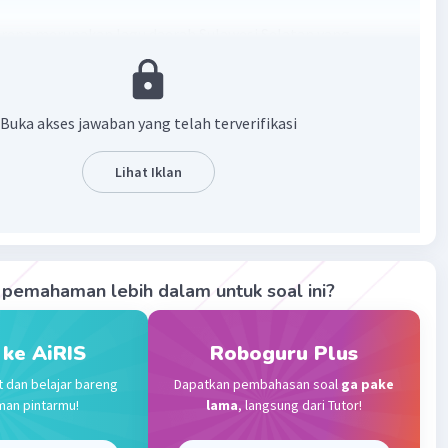
rena merupakan lagu daerah Sulawesi Selatan yang
kan Bahasa Makassar.
·
0.0
(
0
)
Balas
ating
Buka akses jawaban yang telah terverifikasi
Lihat Iklan
Gold
Level 87
 2023 10:52
terverifikasi
rena merupakan lagu daerah Sulawesi Selatan yang
Iklan
an Bahasa Makassar. Lagu ini diciptakan oleh Arsyad
pemahaman lebih dalam untuk soal ini?
mudian dipopulerkan oleh Aulia Anas dan Salma Rani. Dalam
kassar, Pakarena memiliki arti pemain atau penari.
 ke AiRIS
Roboguru Plus
t dan belajar bareng
Dapatkan pembahasan soal
ga pake
·
0.0
(
0
)
Balas
ating
man pintarmu!
lama
, langsung dari Tutor!