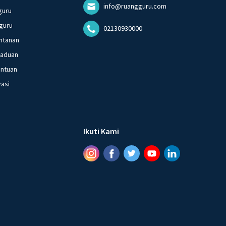
info@ruangguru.com
guru
guru
02130930000
ntanan
gaduan
entuan
vasi
Ikuti Kami