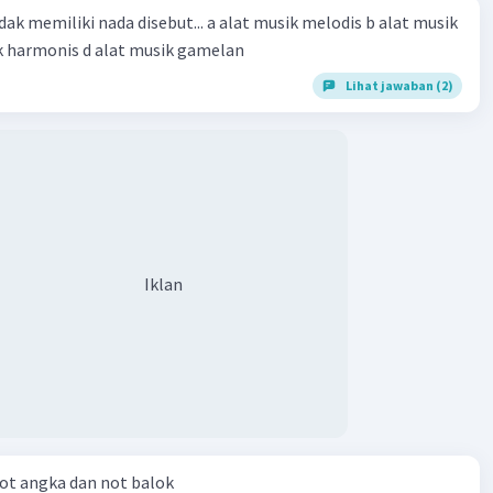
dak memiliki nada disebut... a alat musik melodis b alat musik
ik harmonis d alat musik gamelan
Lihat jawaban (2)
Iklan
ot angka dan not balok​