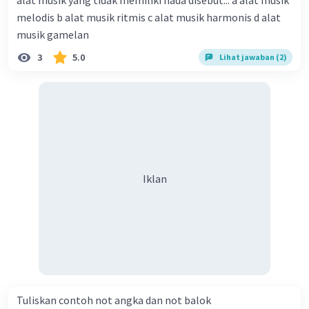
alat musik yang tidak memiliki nada disebut... a alat musik
melodis b alat musik ritmis c alat musik harmonis d alat
musik gamelan
3
5.0
Lihat jawaban (2)
Iklan
Tuliskan contoh not angka dan not balok​