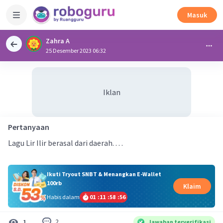
Masuk
Zahra A
25 Desember 2023 06:32
Iklan
Pertanyaan
Lagu Lir Ilir berasal dari daerah. . . .
Ikuti Tryout SNBT & Menangkan E-Wallet
100rb
Klaim
Habis dalam
01
:
11
:
58
:
55
2
1
Jawaban terverifikasi