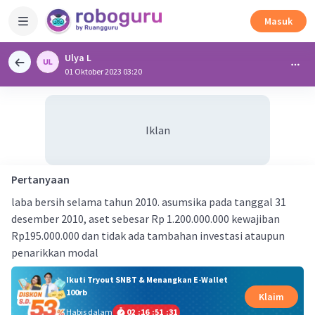
Masuk
Ulya L
01 Oktober 2023 03:20
Iklan
Pertanyaan
laba bersih selama tahun 2010. asumsika pada tanggal 31
desember 2010, aset sebesar Rp 1.200.000.000 kewajiban
Rp195.000.000 dan tidak ada tambahan investasi ataupun
penarikkan modal
Ikuti Tryout SNBT & Menangkan E-Wallet
100rb
Klaim
Habis dalam
02
:
16
:
51
:
30