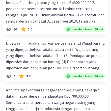
berikut: 1. perlengkapan yang tersisa Rp500.000,00 2.
pendapatan sewa diterima untuk 1 tahun terhitung
tanggal 1 juli 2019. 3. iklan dibayar untuk 10 kali terbit, dan
sampai dengan tanggal 31 desember 2019, telah 8 kali
terbit. 4. gaji terutang untuk periode berjalan sebesar
10
5.0
Jawaban terverifikasi
Rp800.000,00 dari data di atas, pencatatan jurnal pembalik
yang benar adalah ....
Dibawaah ini adaalah ciri-ciri perusahaan. (1) Wujud barang
yang diperjualbelikan adalah abstrak. (2) Wujud barang
yang diperjualbelikan adalah fisik. (3) Pendapatan pokok
diperoleh dari penjualan barang. (4) Pendapatan yang
diperoleh dari penjualan jasa.Dari ciri-ciri tersebut yang
merupakan ciri dari perusahaan dagang ditunjukan pada
4
3.0
Jawaban terverifikasi
nomor…. a. 1 dan 3 b. 3 dan 4 c. 2 dan 3 d. 1 dan 2 e. 2 dan 4
Andi merupakan warga negara Indonesia yang bekerja di
dalam negeri dengan pendapatan Rp6.700.000,00.
Sementara Lula merupakan warga negara asing yang
tinggal dan bekerja di Indonesia dengan pendapatan