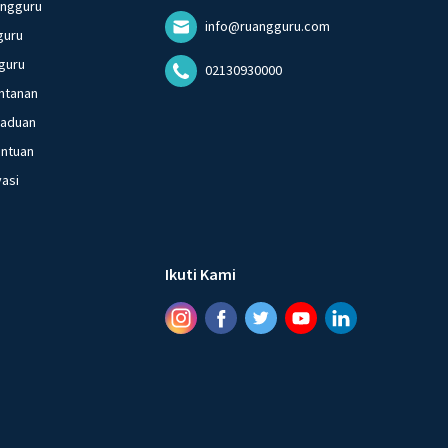
angguru
info@ruangguru.com
guru
guru
02130930000
ntanan
gaduan
entuan
vasi
Ikuti Kami