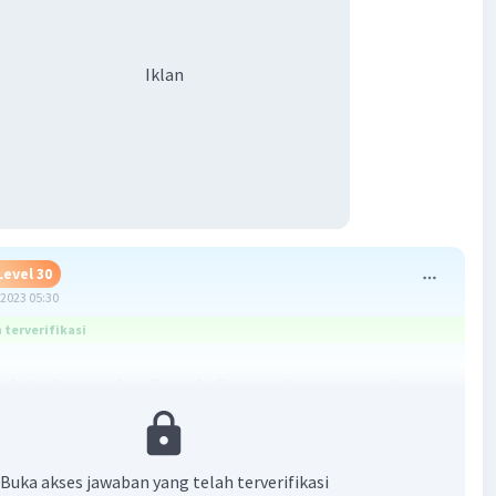
Iklan
Level 30
2023 05:30
terverifikasi
erintah memberikan informasi mengenai
rintahan dengan benar kepada masyarakat
han yang demokratis adalah pemerintahan yang terbuka,
Buka akses jawaban yang telah terverifikasi