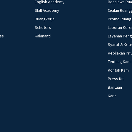
English Academy
Beasiswa Ru
Skill Academy
Cicilan Ruang
Ruangkerja
Promo Ruang
Schoters
Laporan Kere
ess
Kalananti
Layanan Pen
Syarat & Ket
Kebijakan Pri
Tentang Kami
Kontak Kami
Press Kit
Bantuan
Karir