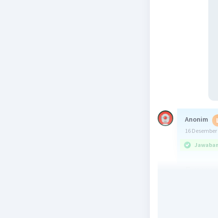
Anonim
16 Desember 
Jawaban 
E. pem
kepeme
Pemerinta