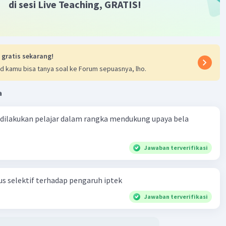
di sesi Live Teaching, GRATIS!
 gratis sekarang!
d kamu bisa tanya soal ke Forum sepuasnya, lho.
a
 dilakukan pelajar dalam rangka mendukung upaya bela
Jawaban terverifikasi
s selektif terhadap pengaruh iptek
Jawaban terverifikasi