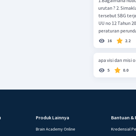
1.Bagaimana hubun
urutan ? 2. Simaklah beberapa peraturan perundangan apakah peraturan
tersebut SBG terj
UU no 12 Tahun 2011,
peraturan perund
2003 4.sebutkan produk UU atas perintah UUD NRI Tahun 1945 ( pasal18, pasal
16
2.2
22, pasal 23, Pasal
pasal 33 )
apa visi dan misi 
5
0.0
u
Produk Lainnya
Bantuan & 
Brain Academy Online
Kredensial P