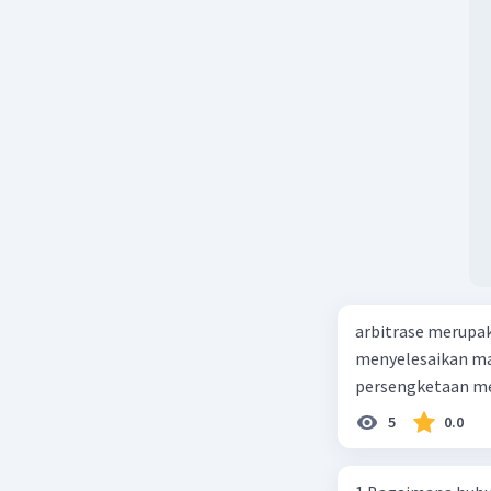
arbitrase merupa
menyelesaikan mas
persengketaan me
5
0.0