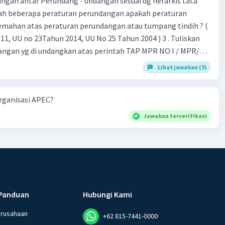
gan antar Perundang - undangan sesuai dg herarkis tata
emahan atas peraturan perundangan atau tumpang tindih ? (
 UU no 23Tahun 2014, UU No 25 Tahun 2004 ) 3 . Tuliskan
angan yg di undangkan atas perintah TAP MPR NO I / MPR/
Lihat jawaban (3)
 26 , Pasal 27,pasal ,pasal 28, pasal 29, pasal 30 ,pasal 31 dan
organisasi APEC?
Jawaban terverifikasi
Panduan
Hubungi Kami
erusahaan
+62 815-7441-0000