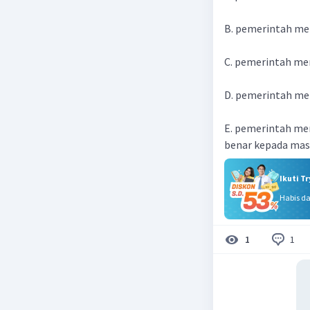
B. pemerintah me
C. pemerintah mem
D. pemerintah me
E. pemerintah me
benar kepada mas
Ikuti T
Habis d
1
1