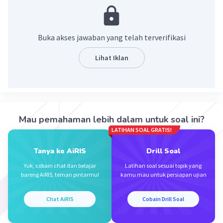
·
5.0
(
1
)
Balas
Beri Rating
Buka akses jawaban yang telah terverifikasi
Silvi N
Level 1
Lihat Iklan
04 Desember 2023 11:47
Kota Pontianak
·
5.0
(
1
)
Balas
Beri Rating
Iklan
Mau pemahaman lebih dalam untuk soal ini?
LATIHAN SOAL GRATIS!
Tanya ke AiRIS
Drill Soal
Yuk, cobain chat dan belajar
Latihan soal sesuai topik yang
bareng AiRIS, teman pintarmu!
kamu mau untuk persiapan ujian
Chat AiRIS
Cobain Drill Soal