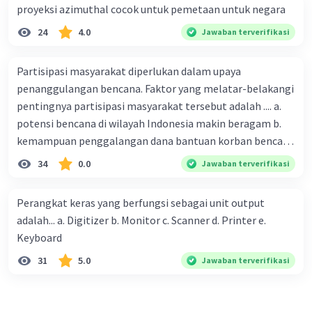
proyeksi azimuthal cocok untuk pemetaan untuk negara
24
4.0
Jawaban terverifikasi
Partisipasi masyarakat diperlukan dalam upaya
penanggulangan bencana. Faktor yang melatar-belakangi
pentingnya partisipasi masyarakat tersebut adalah .... a.
potensi bencana di wilayah Indonesia makin beragam b.
kemampuan penggalangan dana bantuan korban bencana
makin tinggi c. pemahaman pendidikan kebencanaan
34
0.0
Jawaban terverifikasi
kepada masyarakat masih rendah d. masyarakat
merupakan pihak yang langsung berhadapan dengan
Perangkat keras yang berfungsi sebagai unit output
bencana e. kepercayaan pemerintah bahwa masyarakat
adalah... a. Digitizer b. Monitor c. Scanner d. Printer e.
mampu mengatasi bencana
Keyboard
31
5.0
Jawaban terverifikasi