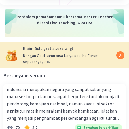
Perdalam pemahamanmu bersama Master Teacher
di sesi Live Teaching, GRATIS!
Klaim Gold gratis sekarang!
Dengan Gold kamu bisa tanya soal ke Forum
sepuasnya, lho.
Pertanyaan serupa
indonesia merupakan negara yang sangat subur yang
mana sektor pertanian sangat berpotensi untuk menjadi
pendorong kemajuan nasional, namun saaat ini sektor
agrikutur masih mengalami banyak hambatan, jelaskan
yang menjadi penghambat perkembangan agrikultur di
indonesia
70
3.7
Jawaban terverifikasi