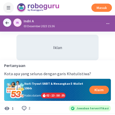
Masuk
Indri A
03 Desember 2023 15:36
Iklan
Pertanyaan
Kota apa yang selurus dengan garis Khatulistiwa?
Ikuti Tryout SNBT & Menangkan E-Wallet
100rb
Klaim
Habis dalam
02
:
13
:
58
:
35
2
1
Jawaban terverifikasi