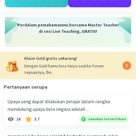
yaitu kebebasan beragama sesuai dengan
kepercayaan masing-masing.
c. Freedom from Fear
Setiap manusia dijamin hidupnya untuk hidup
Perdalam pemahamanmu bersama Master Teacher
damai, aman dan bebas dari rasa takut. Hal ini
di sesi Live Teaching, GRATIS!
menjamin setiap manusia untuk berani
mengungkapkan apa yang mau diungkapkannya.
d. Freedom From Want
Klaim Gold gratis sekarang!
Setiap manusia bebas mengemukakan apa yang
ingin dimilikinya. Setiap manusia berhak
Dengan Gold kamu bisa tanya soal ke Forum
sepuasnya, lho.
menentukan nasibnya, apa yang mau dicapai dan
apa yang mau diinginkan.
Pertanyaan serupa
·
5.0
(
1
)
Balas
Beri Rating
Upaya yang dapat dilakukan pelajar dalam rangka
mendukung upaya bela negara adalah…
16
3.7
Jawaban terverifikasi