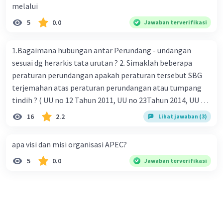
melalui
5
0.0
Jawaban terverifikasi
1.Bagaimana hubungan antar Perundang - undangan
sesuai dg herarkis tata urutan ? 2. Simaklah beberapa
peraturan perundangan apakah peraturan tersebut SBG
terjemahan atas peraturan perundangan atau tumpang
tindih ? ( UU no 12 Tahun 2011, UU no 23Tahun 2014, UU No
25 Tahun 2004 ) 3 . Tuliskan peraturan perundangan yg di
16
2.2
Lihat jawaban (3)
undangkan atas perintah TAP MPR NO I / MPR/ 2003
4.sebutkan produk UU atas perintah UUD NRI Tahun 1945 (
apa visi dan misi organisasi APEC?
pasal18, pasal 22, pasal 23, Pasal 26 , Pasal 27,pasal ,pasal
5
0.0
Jawaban terverifikasi
28, pasal 29, pasal 30 ,pasal 31 dan pasal 33 )