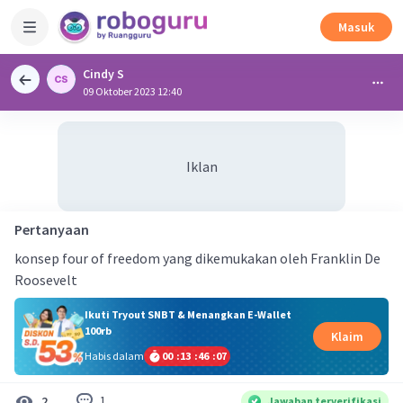
Masuk
Cindy S
09 Oktober 2023 12:40
Iklan
Pertanyaan
konsep four of freedom yang dikemukakan oleh Franklin De
Roosevelt
Ikuti Tryout SNBT & Menangkan E-Wallet
100rb
Klaim
Habis dalam
00
:
13
:
46
:
06
1
2
Jawaban terverifikasi