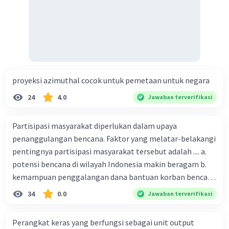
proyeksi azimuthal cocok untuk pemetaan untuk negara
24
4.0
Jawaban terverifikasi
Partisipasi masyarakat diperlukan dalam upaya
penanggulangan bencana. Faktor yang melatar-belakangi
pentingnya partisipasi masyarakat tersebut adalah .... a.
potensi bencana di wilayah Indonesia makin beragam b.
kemampuan penggalangan dana bantuan korban bencana
makin tinggi c. pemahaman pendidikan kebencanaan
34
0.0
Jawaban terverifikasi
kepada masyarakat masih rendah d. masyarakat
merupakan pihak yang langsung berhadapan dengan
Perangkat keras yang berfungsi sebagai unit output
bencana e. kepercayaan pemerintah bahwa masyarakat