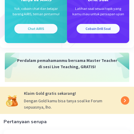
Yuk, cobain chat dan belajar
Latihan soal sesuai topik yang
Salsabila M
Community
Level 58
bareng AiRIS, teman pintarmu!
kamu mau untuk persiapan ujian
14 Maret 2024 01:49
Jawaban terverifikasi
Chat AiRIS
Cobain Drill Soal
Konsep esensial geografi yang berkaitan dengan
Iklan
bentuk muka bumi adalah:
A. morfologi.
Perdalam pemahamanmu bersama Master Teacher
Morfologi adalah studi tentang bentuk, struktur,
di sesi Live Teaching, GRATIS!
dan karakteristik fisik permukaan bumi. Ini
mencakup fitur-fitur seperti gunung, lembah,
sungai, dan dataran. Studi morfologi membantu
dalam memahami bagaimana bentuk muka bumi
Klaim Gold gratis sekarang!
ini terbentuk dan bagaimana mereka
Dengan Gold kamu bisa tanya soal ke Forum
memengaruhi proses geografis dan kehidupan
sepuasnya, lho.
manusia.
Pertanyaan serupa