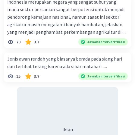
indonesia merupakan negara yang sangat subur yang
mana sektor pertanian sangat berpotensi untuk menjadi
pendorong kemajuan nasional, namun saaat ini sektor
agrikutur masih mengalami banyak hambatan, jelaskan
·
0.0
(
0
)
Balas
Beri Rating
yang menjadi penghambat perkembangan agrikultur di
indonesia
70
3.7
Jawaban terverifikasi
Jenis awan rendah yang biasanya berada pada siang hari
dan terlihat terang karena ada sinar matahari .....
25
3.7
Jawaban terverifikasi
Iklan