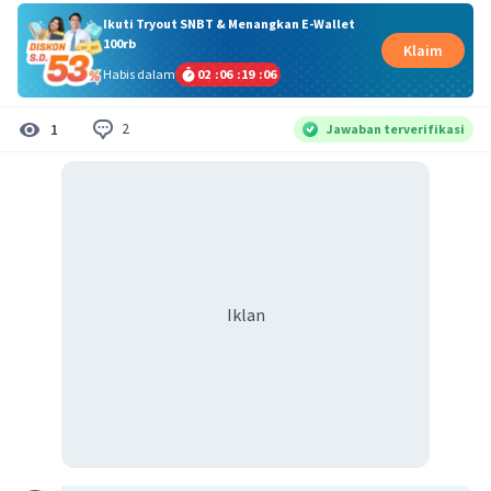
Ikuti Tryout SNBT & Menangkan E-Wallet
100rb
Klaim
Habis dalam
02
:
06
:
19
:
06
2
1
Jawaban terverifikasi
Iklan