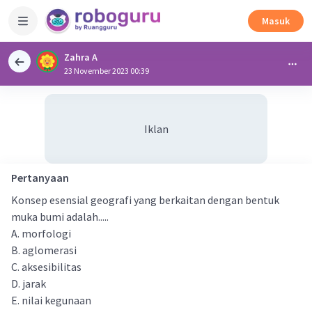
Masuk
Zahra A
23 November 2023 00:39
Iklan
Pertanyaan
Konsep esensial geografi yang berkaitan dengan bentuk
muka bumi adalah.....
A. morfologi
B. aglomerasi
C. aksesibilitas
D. jarak
E. nilai kegunaan