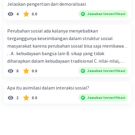
persepsi, atau pandangan individu yang dapat
Jelaskan pengertian dari demoralisasi
menjadi sumber ketegangan atau pertentangan.
4
0.0
Jawaban terverifikasi
Berikut adalah beberapa contoh konflik yang
dapat muncul berdasarkan subjektivitas:
Perubahan sosial ada kalanya menyebabkan
Konflik Interpretasi:
terganggunya keseimbangan dalam struktur sosial
masyarakat karena perubahan sosial bisa saja membawa . .
Deskripsi Kejadian:
Perbedaan dalam cara
orang menggambarkan atau
. . A . kebudayaan bangsa lain B. sikap yang tidak
menginterpretasikan suatu kejadian dapat
diharapkan dalam kebudayaan tradisional C. nilai-nilai,
menyebabkan konflik. Satu individu
sikap, dan pola . perilaku yang berbeda D. tidak sesuai
8
0.0
Jawaban terverifikasi
mungkin memiliki pandangan yang
dengan kebudayaan masyarakat setempat
berbeda tentang apa yang terjadi, memicu
Apa itu asimilasi dalam interaksi sosial?
ketidaksepakatan.
2
0.0
Jawaban terverifikasi
Konflik Nilai:
Perbedaan Nilai dan Keyakinan:
Konflik
dapat muncul ketika individu atau
kelompok memiliki perbedaan nilai,