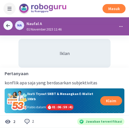
Masuk
Naufal A
01 November 2023 11:46
Iklan
Pertanyaan
konflik apa saja yang berdasarkan subjektivitas
Ikuti Tryout SNBT & Menangkan E-Wallet
100rb
Klaim
Habis dalam
01
:
06
:
59
:
41
2
2
Jawaban terverifikasi