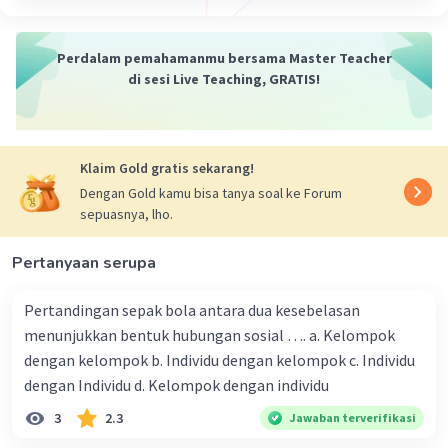
dalam nilai-nilai budaya, agama, dan pandangan
dunia seringkali menjadi sumber konflik sosial
dan budaya di masyarakat.
Perdalam pemahamanmu bersama Master Teacher
5. Konflik politik: Perbedaan subjektif dalam
di sesi Live Teaching, GRATIS!
pandangan politik, ideologi, atau tujuan politik
dapat menyebabkan konflik antara kelompok
atau individu yang memiliki pandangan berbeda.
Klaim Gold gratis sekarang!
6. Konflik agama: Konflik yang timbul karena
perbedaan dalam keyakinan agama dan
Dengan Gold kamu bisa tanya soal ke Forum
sepuasnya, lho.
interpretasi agama juga seringkali bersifat
subjektif.
Pertanyaan serupa
7. Konflik generasi: Perbedaan dalam nilai,
pandangan, dan preferensi antara generasi yang
Pertandingan sepak bola antara dua kesebelasan
berbeda, seperti antara generasi tua dan muda,
menunjukkan bentuk hubungan sosial …. a. Kelompok
dapat menjadi sumber konflik.
dengan kelompok b. Individu dengan kelompok c. Individu
8. Konflik dalam hubungan antarbangsa: Konflik
dengan Individu d. Kelompok dengan individu
antarnegara seringkali bersumber dari
perbedaan subjektif dalam kebijakan,
3
2.3
Jawaban terverifikasi
kepentingan nasional, dan pandangan tentang