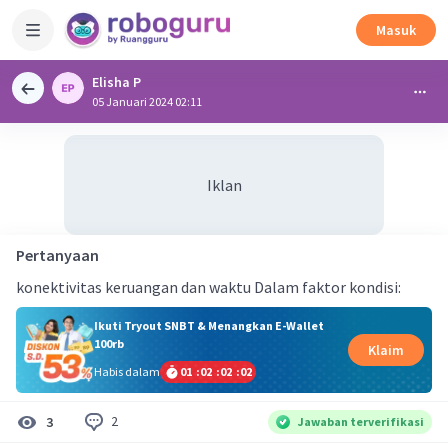
Masuk
Elisha P
05 Januari 2024 02:11
Iklan
Pertanyaan
konektivitas keruangan dan waktu Dalam faktor kondisi:
Ikuti Tryout SNBT & Menangkan E-Wallet
100rb
Klaim
Habis dalam
01
:
02
:
02
:
02
2
3
Jawaban terverifikasi