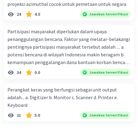
proyeksi azimuthal cocok untuk pemetaan untuk negara
24
4.0
Jawaban terverifikasi
Partisipasi masyarakat diperlukan dalam upaya
penanggulangan bencana. Faktor yang melatar-belakangi
pentingnya partisipasi masyarakat tersebut adalah .... a.
potensi bencana di wilayah Indonesia makin beragam b.
kemampuan penggalangan dana bantuan korban bencana
makin tinggi c. pemahaman pendidikan kebencanaan
34
0.0
Jawaban terverifikasi
kepada masyarakat masih rendah d. masyarakat
merupakan pihak yang langsung berhadapan dengan
Perangkat keras yang berfungsi sebagai unit output
bencana e. kepercayaan pemerintah bahwa masyarakat
adalah... a. Digitizer b. Monitor c. Scanner d. Printer e.
mampu mengatasi bencana
Keyboard
31
5.0
Jawaban terverifikasi