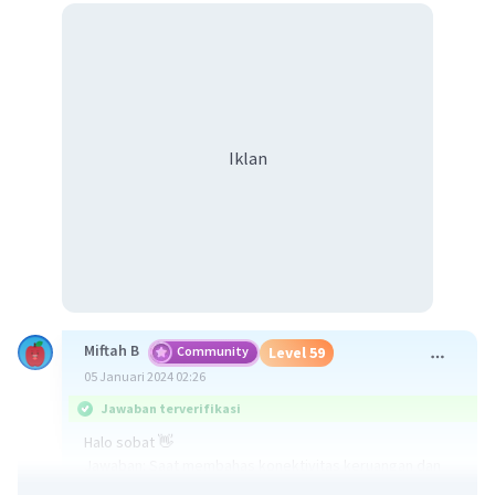
Iklan
Miftah B
Community
Level 59
05 Januari 2024 02:26
Jawaban terverifikasi
Halo sobat 👋
Jawaban: Saat membahas konektivitas keruangan dan
waktu, kita dapat melihat bagaimana peristiwa atau