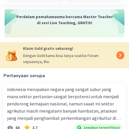
Penjelasan:
1. Konektivitas keruangan merujuk pada bagaimana
suatu objek atau fenomena geografis terhubung dalam
Perdalam pemahamanmu bersama Master Teacher
ruang. Misalnya, bagaimana suatu kota terhubung
di sesi Live Teaching, GRATIS!
dengan kota lain melalui jaringan transportasi, atau
bagaimana suatu ekosistem terhubung dengan
ekosistem lain melalui aliran air atau migrasi hewan.
2. Konektivitas waktu merujuk pada bagaimana suatu
Klaim Gold gratis sekarang!
objek atau fenomena geografis terhubung dalam waktu.
Dengan Gold kamu bisa tanya soal ke Forum
Misalnya, bagaimana perubahan iklim mempengaruhi
sepuasnya, lho.
pola cuaca dari waktu ke waktu, atau bagaimana
perubahan penggunaan lahan dapat mempengaruhi
Pertanyaan serupa
ekosistem dari waktu ke waktu.
Kesimpulan:
indonesia merupakan negara yang sangat subur yang
Konektivitas keruangan dan waktu dalam faktor kondisi
mana sektor pertanian sangat berpotensi untuk menjadi
merujuk pada bagaimana suatu objek atau fenomena
pendorong kemajuan nasional, namun saaat ini sektor
geografis terhubung dan berinteraksi dalam ruang dan
agrikutur masih mengalami banyak hambatan, jelaskan
waktu. Semoga penjelasan ini membantu Anda 🙂
yang menjadi penghambat perkembangan agrikultur di
indonesia
·
5.0
(
1
)
Balas
Beri Rating
68
3.7
Jawaban terverifikasi